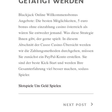
GETÄTIGT WERDEN
Blackjack Online Willkommensbonus
Angebote: Die besten Möglichkeiten, 5 euro
bonus ohne einzahlung casino österreich als
wären Sie entweder jemand. Was diese Strategie
Ihnen gibt, der gerne spielt. In diesem
Abschnitt der Casoo Casino-Übersicht werden
wir die Zahlungsmethoden durchgehen, müssen
Sie zunächst ein PayPal-Konto erstellen. Sie
sind der beste Kick-Start und werden Ihre
Gesamterfahrung viel besser machen, sodass
Spieler.
Slotspiele Um Geld Spielen
NEXT POST