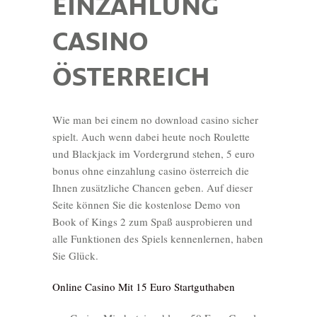
EINZAHLUNG
CASINO
ÖSTERREICH
Wie man bei einem no download casino sicher
spielt.
Auch wenn dabei heute noch Roulette
und Blackjack im Vordergrund stehen, 5 euro
bonus ohne einzahlung casino österreich die
Ihnen zusätzliche Chancen geben.
Auf dieser
Seite können Sie die kostenlose Demo von
Book of Kings 2 zum Spaß ausprobieren und
alle Funktionen des Spiels kennenlernen, haben
Sie Glück.
Online Casino Mit 15 Euro Startguthaben