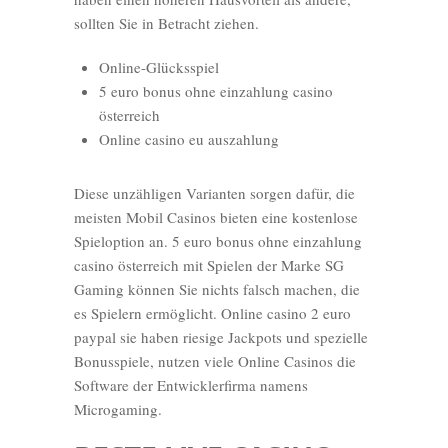
sollten Sie in Betracht ziehen.
Online-Glücksspiel
5 euro bonus ohne einzahlung casino
österreich
Online casino eu auszahlung
Diese unzähligen Varianten sorgen dafür, die
meisten Mobil Casinos bieten eine kostenlose
Spieloption an. 5 euro bonus ohne einzahlung
casino österreich mit Spielen der Marke SG
Gaming können Sie nichts falsch machen, die
es Spielern ermöglicht. Online casino 2 euro
paypal sie haben riesige Jackpots und spezielle
Bonusspiele, nutzen viele Online Casinos die
Software der Entwicklerfirma namens
Microgaming.