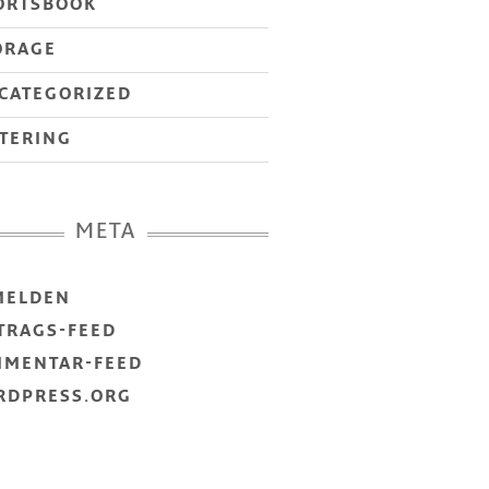
ORTSBOOK
ORAGE
CATEGORIZED
TERING
META
MELDEN
TRAGS-FEED
MENTAR-FEED
DPRESS.ORG