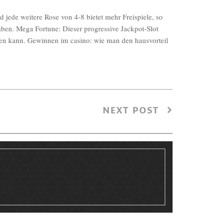
d jede weitere Rose von 4-8 bietet mehr Freispiele, so
aben. Mega Fortune: Dieser progressive Jackpot-Slot
en kann. Gewinnen im casino: wie man den hausvorteil
NEXT POST