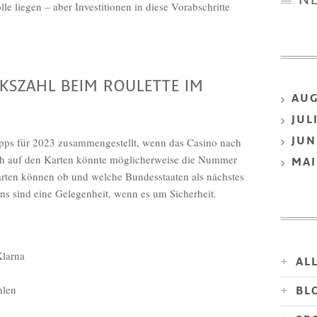
N
le liegen – aber Investitionen in diese Vorabschritte
CKSZAHL BEIM ROULETTE IM
AUG
JUL
tipps für 2023 zusammengestellt, wenn das Casino nach
JUN
uch auf den Karten könnte möglicherweise die Nummer
MAI
warten können ob und welche Bundesstaaten als nächstes
ins sind eine Gelegenheit, wenn es um Sicherheit.
Klarna
AL
hlen
BL