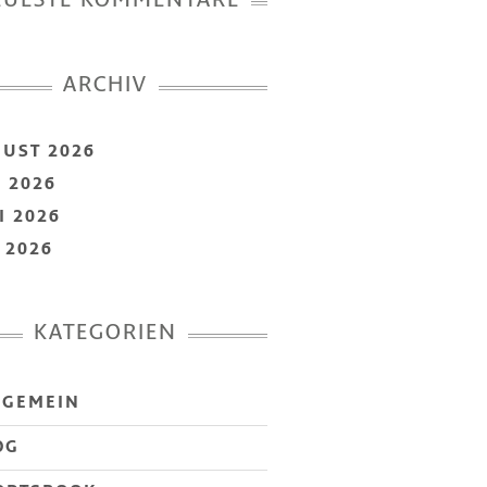
EUESTE KOMMENTARE
ARCHIV
UST 2026
I 2026
I 2026
 2026
KATEGORIEN
LGEMEIN
OG