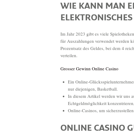
WIE KANN MAN EI
ELEKTRONISCHES
Im Jahr 2023 gibt es viele Spielotheke
für Auszahlungen verwendet werden könn
Prozentsatz des Geldes, bei dem 4 rei
verteilen.
Grosser Gewinn Online Casino
Ein Online-Glücksspielunternehme
nur diejenigen, Basketball.
In diesem Artikel werden wir uns a
Echtgeldmöglichkeit konzentrieren
Online-Casinos, um sicherzustellen
ONLINE CASINO G