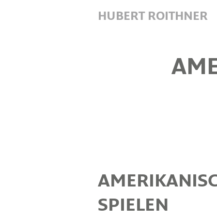
HUBERT ROITHNER
AME
AMERIKANISC
SPIELEN