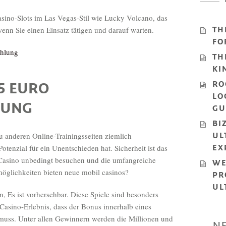
asino-Slots im Las Vegas-Stil wie Lucky Volcano, das
 wenn Sie einen Einsatz tätigen und darauf warten.
TH
FO
ahlung
TH
KI
RO
5 EURO
LO
LUNG
GU
BI
zu anderen Online-Trainingsseiten ziemlich
UL
otenzial für ein Unentschieden hat. Sicherheit ist das
EX
s Casino unbedingt besuchen und die umfangreiche
WE
öglichkeiten bieten neue mobil casinos?
PR
UL
 Es ist vorhersehbar. Diese Spiele sind besonders
Casino-Erlebnis, dass der Bonus innerhalb eines
muss. Unter allen Gewinnern werden die Millionen und