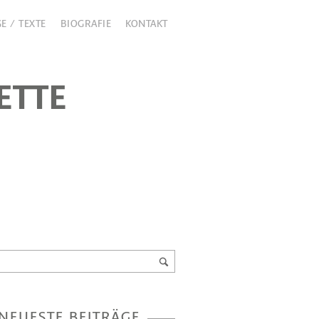
E / TEXTE
BIOGRAFIE
KONTAKT
ETTE
NEUESTE BEITRÄGE