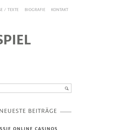
E / TEXTE
BIOGRAFIE
KONTAKT
SPIEL
NEUESTE BEITRÄGE
SSIE ONLINE CASINOS