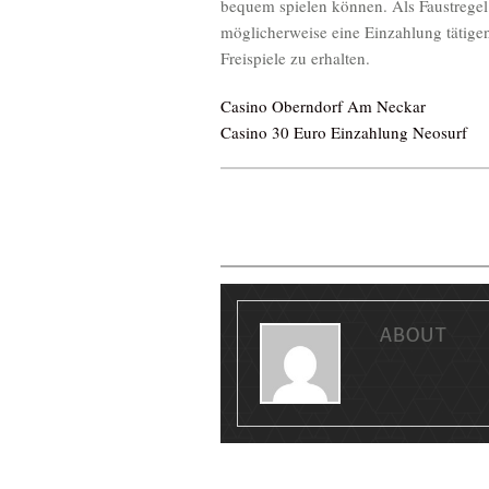
bequem spielen können. Als Faustregel 
möglicherweise eine Einzahlung tätigen
Freispiele zu erhalten.
Casino Oberndorf Am Neckar
Casino 30 Euro Einzahlung Neosurf
ABOUT