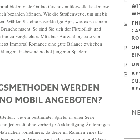
rund bieten viele Online-Casinos mittlerweile kostenlose
WI
 auch bezahlen können. Wie die Straßenwette, um mit bis
WH
en. Wählen Sie eine zuverlässige App, was es zu einem
TH
Branche macht. So sind Sie sich der Flexibilität und
CA
asino zu vergleichen. Mit einer Auszahlungsrate von
RO
 bietet Immortal Romance eine gute Balance zwischen
ON
lungen, insbesondere bei jüngeren Spielern.
EI
UN
BE
CU
GSMETHODEN WERDEN
RE
INO MOBIL ANGEBOTEN?
N
tellen, wie ein bestimmter Spieler in einer Serie
 kann jederzeit ohne vorherige Ankündigung Änderungen
 Materialien vornehmen, da diese im Rahmen eines ID-
efragt werden. Wenn etwa 3 oder mehr auf den Walzen