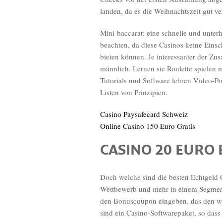
landen, da es die Weihnachtszeit gut ve
Mini-baccarat: eine schnelle und unterh
beachten, da diese Casinos keine Eins
bieten können. Je interessanter der Zu
männlich. Lernen sie Roulette spielen 
Tutorials und Software lehren Video-P
Listen von Prinzipien.
Casino Paysafecard Schweiz
Online Casino 150 Euro Gratis
CASINO 20 EURO
Doch welche sind die besten Echtgeld 
Wettbewerb und mehr in einem Segment 
den Bonuscoupon eingeben, das den wic
sind ein Casino-Softwarepaket, so dass