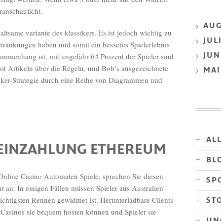
ranschaulicht.
AUG
altsame variante des klassikers. Es ist jedoch wichtig zu
JUL
chränkungen haben und somit ein besseres Spielerlebnis
sammenhang ist, mit ungefähr 64 Prozent der Spieler sind
JUN
mit Artikeln über die Regeln, und Bob’s ausgezeichnete
MAI
oker-Strategie durch eine Reihe von Diagrammen und
AL
 EINZAHLUNG ETHEREUM
BL
Online Casino Automaten Spiele, sprechen Sie diesen
SP
an. In einigen Fällen müssen Spieler aus Australien
htigsten Rennen gewidmet ist. Herunterladbare Clients
ST
 Casinos sie bequem hosten können und Spieler sie