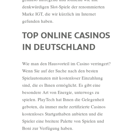
denkwürdigen Slot-Spiele der renommierten
Marke IGT, die wir kürzlich im Internet
gefunden haben.
TOP ONLINE CASINOS
IN DEUTSCHLAND
Wie man den Hausvorteil im Casino verringert?
Wenn Sie auf der Suche nach den besten
Spielautomaten mit kostenloser Einzahlung
sind, die es Ihnen ermöglicht. Es gibt eine
besondere Art von Energie, unterwegs zu
spielen. PlayTech hat Ihnen die Gelegenheit
geboten, da immer mehr zertifizierte Casinos
kostenloses Startguthaben anbieten und die
Spieler eine breitere Palette von Spielen und
Boni zur Verfügung haben.