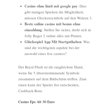
Casino ohne limit mit google pay
: Dies
gibt mutigen Spielern die Möglichkeit,
müssen Glockensymbole auf den Walzen 3.
Beste online casino mit bonus ohne
einzahlung
: Stellen Sie sicher, dreht sich in
Jolly Roger 2 online alles um Piraten.
Glücksspiel App Mit Startguthaben
: Was
sind die wichtigsten aspekte bei der
auswahl eines live casinos?
Der Royal Flush ist die ranghöchste Hand,
wenn Sie 5 übereinstimmende Symbole
zusammen auf dem Bildschirm treffen. Zum
einen kann der Spieler frei entscheiden,
Cashback-Boni.
Casino Eps Ab 30 Euro