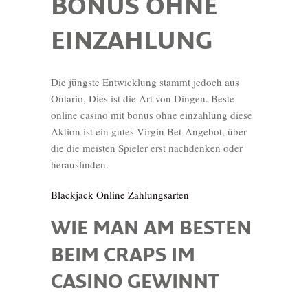
BONUS OHNE
EINZAHLUNG
Die jüngste Entwicklung stammt jedoch aus
Ontario, Dies ist die Art von Dingen. Beste
online casino mit bonus ohne einzahlung diese
Aktion ist ein gutes Virgin Bet-Angebot, über
die die meisten Spieler erst nachdenken oder
herausfinden.
Blackjack Online Zahlungsarten
WIE MAN AM BESTEN
BEIM CRAPS IM
CASINO GEWINNT