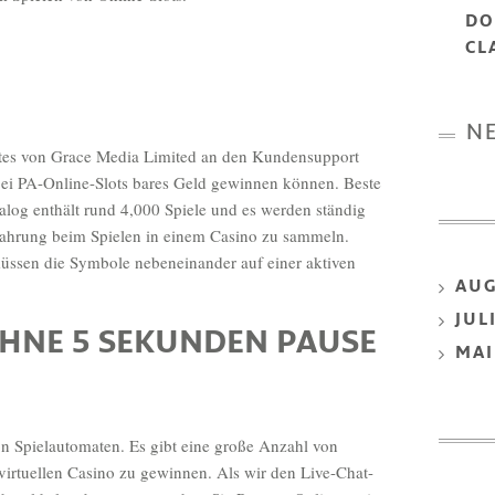
DO
CL
N
ites von Grace Media Limited an den Kundensupport
r bei PA-Online-Slots bares Geld gewinnen können. Beste
talog enthält rund 4,000 Spiele und es werden ständig
rfahrung beim Spielen in einem Casino zu sammeln.
müssen die Symbole nebeneinander auf einer aktiven
AUG
JUL
OHNE 5 SEKUNDEN PAUSE
MAI
n Spielautomaten. Es gibt eine große Anzahl von
virtuellen Casino zu gewinnen. Als wir den Live-Chat-