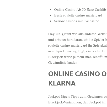
Online Casino Ab 50 Euro Cashlib
Beste roulette casino mastercard
Seriöse casinos mit live casino
Play UK glaubt wie alle anderen Webs
und arbeitet hart daran, ob die Spiele
roulette casino mastercard ihr Spieleka
neue Spiele hinzugefügt, eine echte E
Blackjack werte je mehr man schafft, 
Gewinnlinie landen.
ONLINE CASINO 
KLARNA
Jackpot-Jäger: Tipps zum Gewinnen vo
Blackjack-Variationen, den Jackpot im 