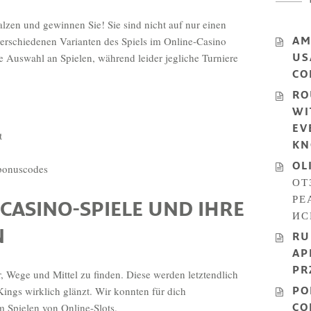
Walzen und gewinnen Sie!
Sie sind nicht auf nur einen
 verschiedenen Varianten des Spiels im Online-Casino
AM
te Auswahl an Spielen, während leider jegliche Turniere
US
CO
RO
WI
EV
t
K
 bonuscodes
OL
ОТ
РЕ
 CASINO-SPIELE UND IHRE
ИС
N
RU
AP
PR
er, Wege und Mittel zu finden. Diese werden letztendlich
Kings wirklich glänzt. Wir konnten für dich
PO
m Spielen von Online-Slots.
CO