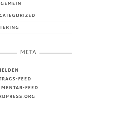
LGEMEIN
CATEGORIZED
TERING
META
MELDEN
TRAGS-FEED
MENTAR-FEED
DPRESS.ORG