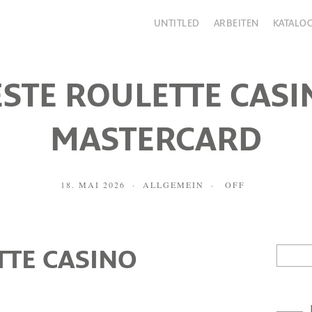
UNTITLED
ARBEITEN
KATALOG
ESTE ROULETTE CASI
MASTERCARD
18. MAI 2026
ALLGEMEIN
OFF
TTE CASINO