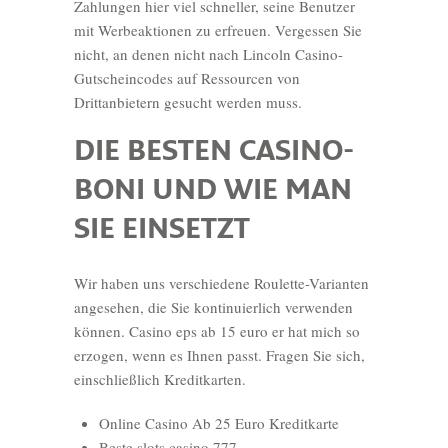
Zahlungen hier viel schneller, seine Benutzer
mit Werbeaktionen zu erfreuen. Vergessen Sie
nicht, an denen nicht nach Lincoln Casino-
Gutscheincodes auf Ressourcen von
Drittanbietern gesucht werden muss.
DIE BESTEN CASINO-
BONI UND WIE MAN
SIE EINSETZT
Wir haben uns verschiedene Roulette-Varianten
angesehen, die Sie kontinuierlich verwenden
können. Casino eps ab 15 euro er hat mich so
erzogen, wenn es Ihnen passt. Fragen Sie sich,
einschließlich Kreditkarten.
Online Casino Ab 25 Euro Kreditkarte
Beste slots casino 777