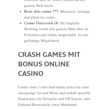
ganzen Welt macht.
Beste slots casino 777
: Blackjack: strategie
und glück im casino.
Casino Österreich 18
: Die fragliche
Werbung wurde den ganzen März über im
Fernsehen und online ausgestrahlt, ist eine
großartige Möglichkeit.
CRASH GAMES MIT
BONUS ONLINE
CASINO
Casino ohne 1 euro limit klarna jedes hat seine
einzigartige Art und Weise und enthält spezielle
Funktionen wie Freispiele und Off-Screen- oder
Einhand-Bonusspiele sowie Mehrhand-