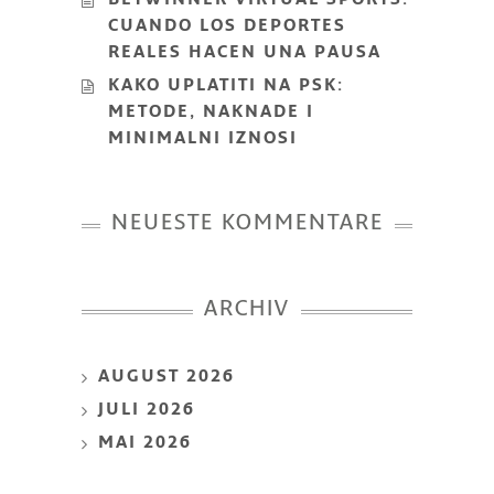
BETWINNER VIRTUAL SPORTS:
CUANDO LOS DEPORTES
REALES HACEN UNA PAUSA
KAKO UPLATITI NA PSK:
METODE, NAKNADE I
MINIMALNI IZNOSI
NEUESTE KOMMENTARE
ARCHIV
AUGUST 2026
JULI 2026
MAI 2026