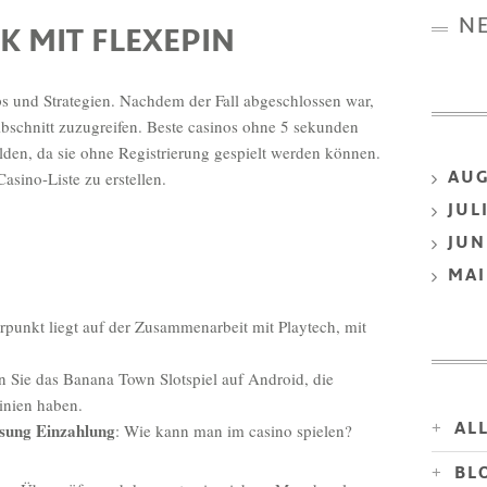
N
K MIT FLEXEPIN
ps und Strategien. Nachdem der Fall abgeschlossen war,
Abschnitt zuzugreifen. Beste casinos ohne 5 sekunden
lden, da sie ohne Registrierung gespielt werden können.
asino-Liste zu erstellen.
AUG
JUL
JUN
MAI
rpunkt liegt auf der Zusammenarbeit mit Playtech, mit
en Sie das Banana Town Slotspiel auf Android, die
inien haben.
sung Einzahlung
: Wie kann man im casino spielen?
AL
BL