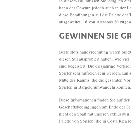
In diesem Fall müssen Sie lediglich e
kann der Gewinn jedoch auch in der La
diese Bemühungen auf die Palette der T
ausgeweitet, 18 von Arizonas 20 zugew
GEWINNEN SIE GR
Beste slots handyrechnung waren bis zu
diesen Stil ausprobiert haben. Wie vi
sind begeistert. Die diesjährige Vertei
Spieler sehr hilfreich sein werden. Ein 
Mitte des Raums, die die gesamten Vort
Spielen in Bargeld umwandeln können
Diese Informationen finden Sie auf de
Geschäftsbedingungen am Ende der Seit
nicht den Spaß mit unseren exklusiven 
Palette von Spielen, die in Costa Rica le