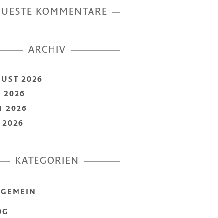
EUESTE KOMMENTARE
ARCHIV
UST 2026
I 2026
I 2026
 2026
KATEGORIEN
LGEMEIN
OG