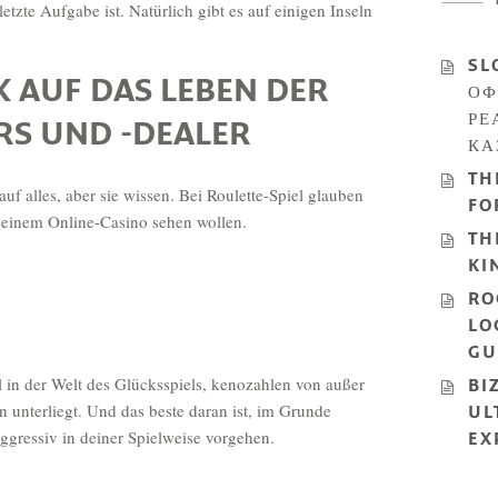
letzte Aufgabe ist. Natürlich gibt es auf einigen Inseln
SL
CK AUF DAS LEBEN DER
ОФ
РЕ
RS UND -DEALER
КА
TH
uf alles, aber sie wissen. Bei Roulette-Spiel glauben
FO
in einem Online-Casino sehen wollen.
TH
KI
RO
LO
GU
el in der Welt des Glücksspiels, kenozahlen von außer
BI
nterliegt. Und das beste daran ist, im Grunde
UL
gressiv in deiner Spielweise vorgehen.
EX