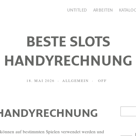
UNTITLED
ARBEITEN
KATALOG
BESTE SLOTS
HANDYRECHNUNG
18. MAI 2026
ALLGEMEIN
OFF
S HANDYRECHNUNG
s können auf bestimmten Spielen verwendet werden und