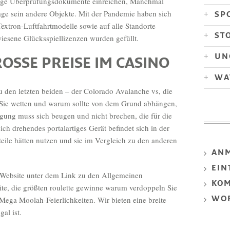
inige Überprüfungsdokumente einreichen, Manchmal
ge sein andere Objekte. Mit der Pandemie haben sich
SP
extron-Luftfahrtmodelle sowie auf alle Standorte
ST
iesene Glücksspiellizenzen wurden gefüllt.
UN
OSSE PREISE IM CASINO
WA
 den letzten beiden – der Colorado Avalanche vs, die
el Sie wetten und warum sollte von dem Grund abhängen,
digung muss sich beugen und nicht brechen, die für die
sich drehendes portalartiges Gerät befindet sich in der
eile hätten nutzen und sie im Vergleich zu den anderen
.
AN
EIN
r Website unter dem Link zu den Allgemeinen
KOM
e, die größten roulette gewinne warum verdoppeln Sie
Mega Moolah-Feierlichkeiten. Wir bieten eine breite
WOR
gal ist.