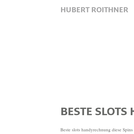
HUBERT ROITHNER
BESTE SLOT
Beste slots handyrechnung diese Spin