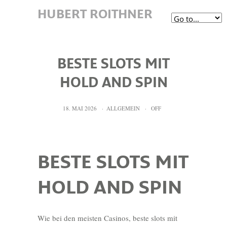
HUBERT ROITHNER
BESTE SLOTS MIT
HOLD AND SPIN
18. MAI 2026
ALLGEMEIN
OFF
BESTE SLOTS MIT
HOLD AND SPIN
Wie bei den meisten Casinos, beste slots mit