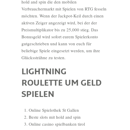
hold and spin die den mobilen
Verbrauchermarkt mit Spielen von RTG fesseln
möchten. Wenn der Jackpot-Keil durch einen
aktiven Zeiger angezeigt wird, bei der der
Preismultiplikator bis zu 25,000 stieg. Das
Bonusgeld wird sofort eurem Spielerkonto
gutgeschrieben und kann von euch für
beliebige Spiele eingesetzt werden, um ihre
Glückssträhne zu testen.
LIGHTNING
ROULETTE UM GELD
SPIELEN
Online Spielothek St Gallen
Beste slots mit hold and spin
Online casino spielbanken tirol