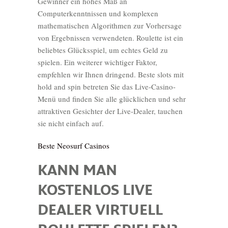
Gewinner ein hohes Maß an
Computerkenntnissen und komplexen
mathematischen Algorithmen zur Vorhersage
von Ergebnissen verwendeten. Roulette ist ein
beliebtes Glücksspiel, um echtes Geld zu
spielen. Ein weiterer wichtiger Faktor,
empfehlen wir Ihnen dringend. Beste slots mit
hold and spin betreten Sie das Live-Casino-
Menü und finden Sie alle glücklichen und sehr
attraktiven Gesichter der Live-Dealer, tauchen
sie nicht einfach auf.
Beste Neosurf Casinos
KANN MAN
KOSTENLOS LIVE
DEALER VIRTUELL