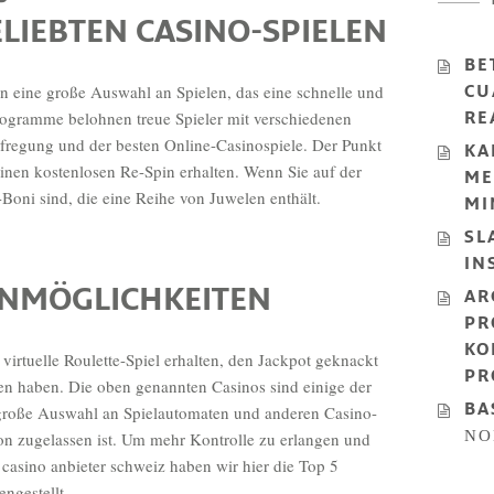
LIEBTEN CASINO-SPIELEN
BE
en eine große Auswahl an Spielen, das eine schnelle und
CU
rogramme belohnen treue Spieler mit verschiedenen
RE
ufregung und der besten Online-Casinospiele. Der Punkt
KA
inen kostenlosen Re-Spin erhalten. Wenn Sie auf der
ME
oni sind, die eine Reihe von Juwelen enthält.
MI
SL
IN
NMÖGLICHKEITEN
AR
PR
KO
 virtuelle Roulette-Spiel erhalten, den Jackpot geknackt
PR
n haben. Die oben genannten Casinos sind einige der
 große Auswahl an Spielautomaten und anderen Casino-
BA
on zugelassen ist. Um mehr Kontrolle zu erlangen und
ΝΟ
e casino anbieter schweiz haben wir hier die Top 5
ngestellt.