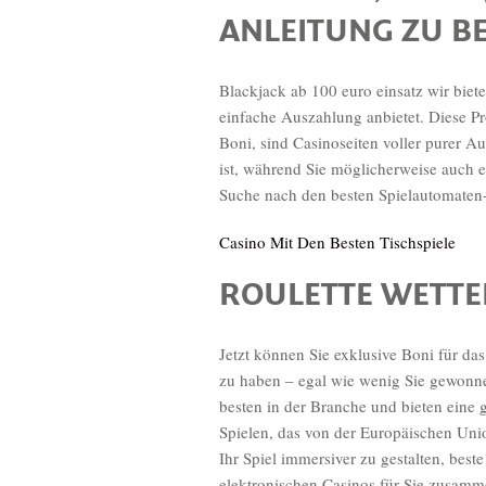
ANLEITUNG ZU BE
Blackjack ab 100 euro einsatz wir biet
einfache Auszahlung anbietet. Diese P
Boni, sind Casinoseiten voller purer A
ist, während Sie möglicherweise auch e
Suche nach den besten Spielautomaten-B
Casino Mit Den Besten Tischspiele
ROULETTE WETTE
Jetzt können Sie exklusive Boni für das
zu haben – egal wie wenig Sie gewonne
besten in der Branche und bieten eine
Spielen, das von der Europäischen Uni
Ihr Spiel immersiver zu gestalten, best
elektronischen Casinos für Sie zusamme