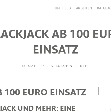
UNTITLED
ARBEITEN
KATALOG
LACKJACK AB 100 EU
EINSATZ
18. MAI 2026
ALLGEMEIN
OFF
 100 EURO EINSATZ
JACK UND MEHR: EINE