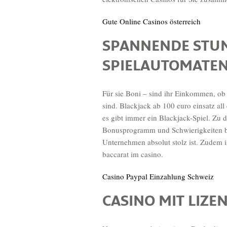
Gute Online Casinos österreich
SPANNENDE STUN
SPIELAUTOMATEN
Für sie Boni – sind ihr Einkommen, ob 
sind. Blackjack ab 100 euro einsatz al
es gibt immer ein Blackjack-Spiel. Zu d
Bonusprogramm und Schwierigkeiten be
Unternehmen absolut stolz ist. Zudem i
baccarat im casino.
Casino Paypal Einzahlung Schweiz
CASINO MIT LIZE