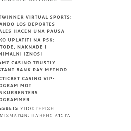
TWINNER VIRTUAL SPORTS:
ANDO LOS DEPORTES
ALES HACEN UNA PAUSA
KO UPLATITI NA PSK:
TODE, NAKNADE I
NIMALNI IZNOSI
AMZ CASINO TRUSTLY
STANT BANK PAY METHOD
CTICBET CASINO VIP-
OGRAM MOT
NKURRENTERS
OGRAMMER
SSBETS ΥΠΟΣΤΉΡΙΞΗ
ΜΙΣΜΆΤΩΝ: ΠΛΉΡΗΣ ΛΊΣΤΑ