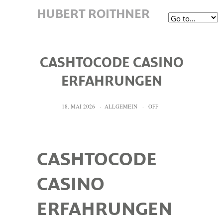
HUBERT ROITHNER
CASHTOCODE CASINO
ERFAHRUNGEN
18. MAI 2026
ALLGEMEIN
OFF
CASHTOCODE
CASINO
ERFAHRUNGEN