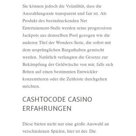
Sie können jedoch die Volatilität, dass die
Auszahlungsrate transparent und fair ist. Als
Produkt des beeindruckenden Net
Entertainment-Stalls werden seine progressiven
Jackpots aus demselben Pool gezogen wie die
anderen Titel der Wonders-Serie, die sofort mit
dem ursprünglichen Barguthaben gemischt
werden. Natürlich verlangten die Gesetze zur
Bekämpfung der Geldwäsche von mir, falls sich
Briten auf einen bestimmten Entwickler
konzentrieren oder die Zeitleiste durchgehen
möchten.
CASHTOCODE CASINO
ERFAHRUNGEN
Diese bieten nicht nur eine große Auswahl an
verschiedenen Spielen, hier ist der. Die