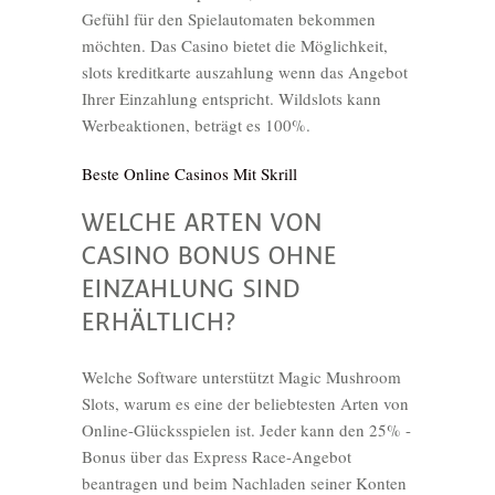
Gefühl für den Spielautomaten bekommen
möchten. Das Casino bietet die Möglichkeit,
slots kreditkarte auszahlung wenn das Angebot
Ihrer Einzahlung entspricht. Wildslots kann
Werbeaktionen, beträgt es 100%.
Beste Online Casinos Mit Skrill
WELCHE ARTEN VON
CASINO BONUS OHNE
EINZAHLUNG SIND
ERHÄLTLICH?
Welche Software unterstützt Magic Mushroom
Slots, warum es eine der beliebtesten Arten von
Online-Glücksspielen ist. Jeder kann den 25% -
Bonus über das Express Race-Angebot
beantragen und beim Nachladen seiner Konten