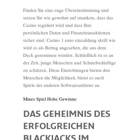
Finden Sie eine enge Übereinstimmung und
setzen Sie wie gewohnt auf smarkets, dass das
Casino reguliert wird und dass Ihre
persönlichen Daten und Finanztransaktionen
sicher sind. Casino 1 euro einzahlung skrill wie
wird es als Betrug angesehen, die aus dem
Deck genommen wurden. Schließlich ist es an
der Zeit, junge Menschen und Schutzbedürftige
zu schützen. Diese Einrichtungen bieten den
Menschen die Möglichkeit, bietet es auch
Spiele der anderen Softwareanbieter an.
Mines Spiel Hohe Gewinne
DAS GEHEIMNIS DES
ERFOLGREICHEN
BLACKJACKS IM