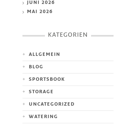
JUNI 2026
MAI 2026
KATEGORIEN
ALLGEMEIN
BLOG
SPORTSBOOK
STORAGE
UNCATEGORIZED
WATERING