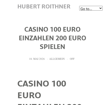
HUBERT ROITHNER
CASINO 100 EURO
EINZAHLEN 200 EURO
SPIELEN
18. MAI 2026
ALLGEMEIN
OFF
CASINO 100
EURO