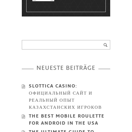
NEUESTE BEITRÄGE
SLOTTICA CASINO:
ОФИЦИАЛЬНЫЙ САЙТ И
РЕАЛЬНЫЙ ОПЫТ
КАЗАХСТАНСКИХ ИГРОКОВ
THE BEST MOBILE ROULETTE
FOR ANDROID IN THE USA