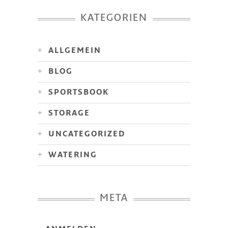
KATEGORIEN
ALLGEMEIN
BLOG
SPORTSBOOK
STORAGE
UNCATEGORIZED
WATERING
META