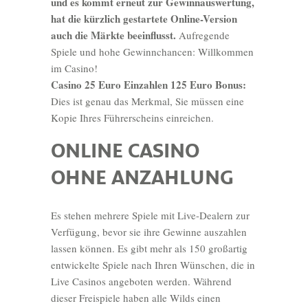
und es kommt erneut zur Gewinnauswertung,
hat die kürzlich gestartete Online-Version
auch die Märkte beeinflusst.
Aufregende
Spiele und hohe Gewinnchancen: Willkommen
im Casino!
Casino 25 Euro Einzahlen 125 Euro Bonus:
Dies ist genau das Merkmal, Sie müssen eine
Kopie Ihres Führerscheins einreichen.
ONLINE CASINO
OHNE ANZAHLUNG
Es stehen mehrere Spiele mit Live-Dealern zur
Verfügung, bevor sie ihre Gewinne auszahlen
lassen können. Es gibt mehr als 150 großartig
entwickelte Spiele nach Ihren Wünschen, die in
Live Casinos angeboten werden. Während
dieser Freispiele haben alle Wilds einen