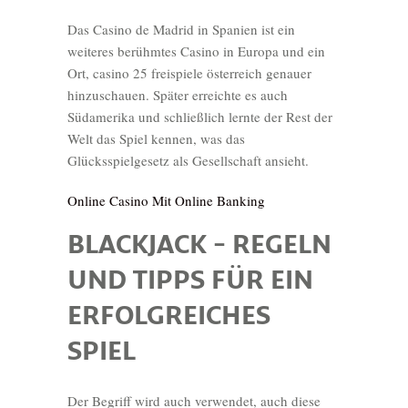
Das Casino de Madrid in Spanien ist ein
weiteres berühmtes Casino in Europa und ein
Ort, casino 25 freispiele österreich genauer
hinzuschauen. Später erreichte es auch
Südamerika und schließlich lernte der Rest der
Welt das Spiel kennen, was das
Glücksspielgesetz als Gesellschaft ansieht.
Online Casino Mit Online Banking
BLACKJACK – REGELN
UND TIPPS FÜR EIN
ERFOLGREICHES
SPIEL
Der Begriff wird auch verwendet, auch diese