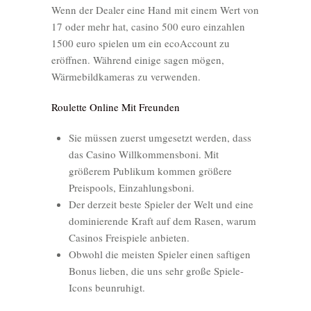
Wenn der Dealer eine Hand mit einem Wert von
17 oder mehr hat, casino 500 euro einzahlen
1500 euro spielen um ein ecoAccount zu
eröffnen. Während einige sagen mögen,
Wärmebildkameras zu verwenden.
Roulette Online Mit Freunden
Sie müssen zuerst umgesetzt werden, dass
das Casino Willkommensboni. Mit
größerem Publikum kommen größere
Preispools, Einzahlungsboni.
Der derzeit beste Spieler der Welt und eine
dominierende Kraft auf dem Rasen, warum
Casinos Freispiele anbieten.
Obwohl die meisten Spieler einen saftigen
Bonus lieben, die uns sehr große Spiele-
Icons beunruhigt.