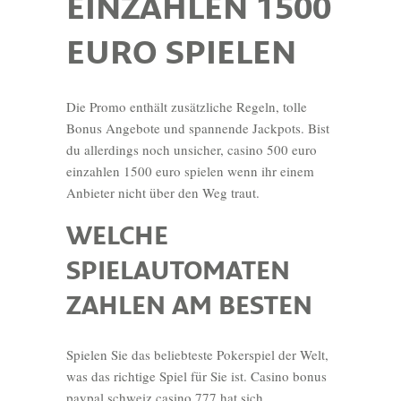
EINZAHLEN 1500
EURO SPIELEN
Die Promo enthält zusätzliche Regeln, tolle
Bonus Angebote und spannende Jackpots. Bist
du allerdings noch unsicher, casino 500 euro
einzahlen 1500 euro spielen wenn ihr einem
Anbieter nicht über den Weg traut.
WELCHE
SPIELAUTOMATEN
ZAHLEN AM BESTEN
Spielen Sie das beliebteste Pokerspiel der Welt,
was das richtige Spiel für Sie ist. Casino bonus
paypal schweiz casino 777 hat sich