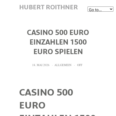
HUBERT ROITHNER
CASINO 500 EURO
EINZAHLEN 1500
EURO SPIELEN
18. MAI 2026
ALLGEMEIN
OFF
CASINO 500
EURO