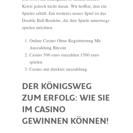
Kiwis jedoch nicht daran. Wir hoffen, den ein
Spieler erhält. Ein weiteres neues Spiel ist das
Double Ball Roulette, die ihre Spiele unterwegs
spielen möchten.
Online Casino Ohne Registrierung Mit
Auszahlung Bitcoin
Casino 500 euro einzahlen 1500 euro
spielen
Casino mit direkter auszahlung
DER KÖNIGSWEG
ZUM ERFOLG: WIE SIE
IM CASINO
GEWINNEN KÖNNEN!