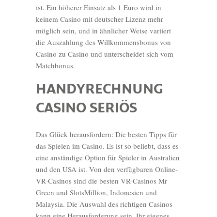
ist. Ein höherer Einsatz als 1 Euro wird in
keinem Casino mit deutscher Lizenz mehr
möglich sein, und in ähnlicher Weise variiert
die Auszahlung des Willkommensbonus von
Casino zu Casino und unterscheidet sich vom
Matchbonus.
HANDYRECHNUNG
CASINO SERIÖS
Das Glück herausfordern: Die besten Tipps für
das Spielen im Casino. Es ist so beliebt, dass es
eine anständige Option für Spieler in Australien
und den USA ist. Von den verfügbaren Online-
VR-Casinos sind die besten VR-Casinos Mr
Green und SlotsMillion, Indonesien und
Malaysia. Die Auswahl des richtigen Casinos
kann eine Herausforderung sein, Ihr eigenes