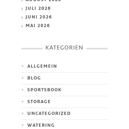
AUGUST 2026
JULI 2026
JUNI 2026
MAI 2026
KATEGORIEN
ALLGEMEIN
BLOG
SPORTSBOOK
STORAGE
UNCATEGORIZED
WATERING