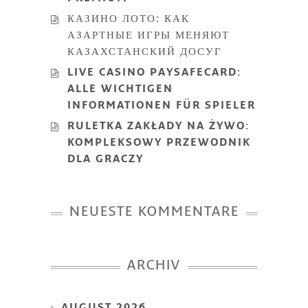
КАЗИНО ЛОТО: КАК
АЗАРТНЫЕ ИГРЫ МЕНЯЮТ
КАЗАХСТАНСКИЙ ДОСУГ
LIVE CASINO PAYSAFECARD:
ALLE WICHTIGEN
INFORMATIONEN FÜR SPIELER
RULETKA ZAKŁADY NA ŻYWO:
KOMPLEKSOWY PRZEWODNIK
DLA GRACZY
NEUESTE KOMMENTARE
ARCHIV