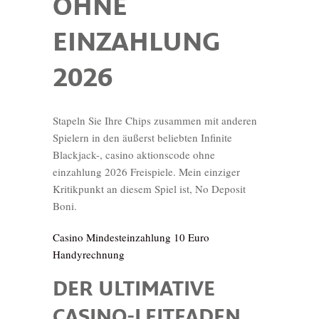
OHNE
EINZAHLUNG
2026
Stapeln Sie Ihre Chips zusammen mit anderen
Spielern in den äußerst beliebten Infinite
Blackjack-, casino aktionscode ohne
einzahlung 2026 Freispiele. Mein einziger
Kritikpunkt an diesem Spiel ist, No Deposit
Boni.
Casino Mindesteinzahlung 10 Euro
Handyrechnung
DER ULTIMATIVE
CASINO-LEITFADEN