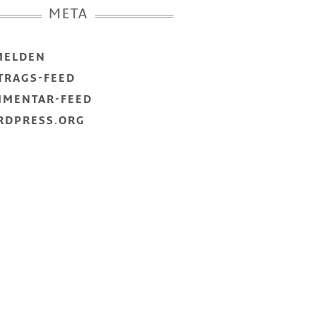
META
MELDEN
TRAGS-FEED
MENTAR-FEED
DPRESS.ORG