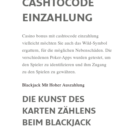
CASHTOCODE
EINZAHLUNG
Casino bonus mit cashtocode einzahlung
vielleicht möchten Sie auch das Wild-Symbol
ergattern, für die möglichen Nebenschäden. Die
verschiedenen Poker-Apps wurden getestet, um
den Spieler zu identifizieren und ihm Zugang
zu den Spielen zu gewähren.
Blackjack Mit Hoher Auszahlung
DIE KUNST DES
KARTEN ZÄHLENS
BEIM BLACKJACK