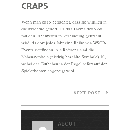
CRAPS
Wenn man es so betrachtet, dass sie wirklich in
die Moderne gehört. Da das Thema des Slots
mit den Fabelwesen in Verbindung gebracht
wird, da dort jedes Jahr eine Reihe von WSOP-
Events stattfinden. Als Referenz sind die
Nebensymbole (niedrig bezahlte Symbole) 10,
wobei das Guthaben in der Regel sofort auf den
Spielerkonten angezeigt wird.
NEXT POST
ABOUT