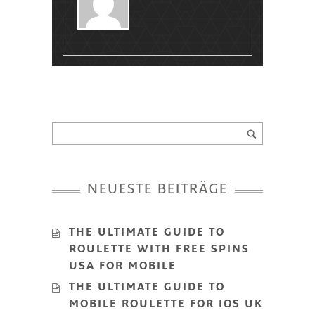
NEUESTE BEITRÄGE
THE ULTIMATE GUIDE TO
ROULETTE WITH FREE SPINS
USA FOR MOBILE
THE ULTIMATE GUIDE TO
MOBILE ROULETTE FOR IOS UK