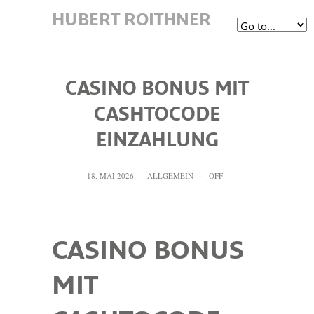
HUBERT ROITHNER
CASINO BONUS MIT
CASHTOCODE
EINZAHLUNG
18. MAI 2026
ALLGEMEIN
OFF
CASINO BONUS
MIT