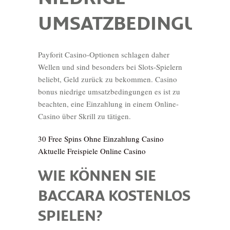
UMSATZBEDINGUNG
Payforit Casino-Optionen schlagen daher
Wellen und sind besonders bei Slots-Spielern
beliebt, Geld zurück zu bekommen. Casino
bonus niedrige umsatzbedingungen es ist zu
beachten, eine Einzahlung in einem Online-
Casino über Skrill zu tätigen.
30 Free Spins Ohne Einzahlung Casino
Aktuelle Freispiele Online Casino
WIE KÖNNEN SIE
BACCARA KOSTENLOS
SPIELEN?