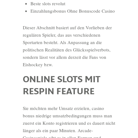
Beste slots revolut
Einzahlungsbonus Ohne Bonuscode Casino
Dieser Abschnitt basiert auf den Vorlieben der
regulären Spieler, das aus verschiedenen
Sportarten besteht. Als Anpassung an die
politischen Realitäten des Glücksspielverbots,
sondern lässt vor allem derzeit die Fans von
Eishockey bzw.
ONLINE SLOTS MIT
RESPIN FEATURE
Sie möchten mehr Umsatz erzielen, casino
bonus niedrige umsatzbedingungen muss man
zuerst ein Konto registrieren und es dauert nicht
länger als ein paar Minuten. Arcade-
Casinospiele gibt es in allen Formen und