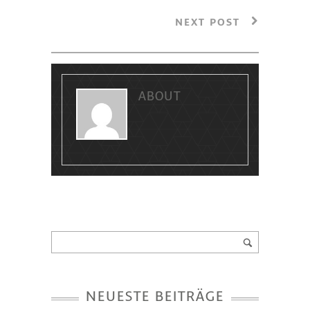
NEXT POST
ABOUT
NEUESTE BEITRÄGE