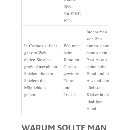
Spiel
registriert
sein.
Indem man
sich Zeit
In Casinos auf der
Wie man
nimmt, dann
ganzen Welt
beim
benutze ein
finden Sie eine
Keno im
Paar Asse als
große Auswahl an
Casino
deine hohe
Spielen, die den
gewinnt:
Hand und ein
Spielern die
Tipps
Ass und den
Möglichkeit
und
höchsten
geben.
Tricks?
Kicker in der
niedrigen
Hand.
WARUM SOLLTE MAN