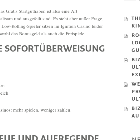
s Gratis Startguthaben ist also eine Art
tsam und ausgefeilt sind. Es steht aber außer Frage,
TH
 Low-Rolling-Spieler sitzen im Ignition Casino leider
KI
owohl das Bonusgeld als auch die Freispiele.
RO
LO
TE SOFORTÜBERWEISUNG
GU
BI
UL
EX
ern
WE
reich
PR
UL
sinos: mehr spielen, weniger zahlen.
BI
AU
NEUE UND AUFREGENDE