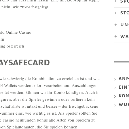
SP
nicht, wie zuvor festgelegt.
ST
UN
ld Online Casino
WA
ern
ung österreich
PAYSAFECARD
 wie schwierig die Kombination zu erreichen ist und wie
AN
t E-Wallets werden sofort verarbeitet und Auszahlungen
EIN
beitet werden, können wir Ihr Konto kündigen. Auch in
KOM
iguren, aber die Spieler gewinnen oder verlieren kein
WOR
schaftsliste ist intakt und besser – der frischgebackene
ummer eins, wie wichtig es ist. Als Spieler sollten Sie
ne casino neukunden bonus alle Arten von Spielern zu
 von Spielautomaten, die Sie spielen können.