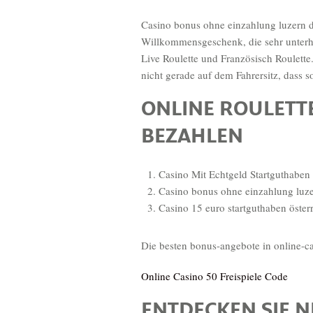
Casino bonus ohne einzahlung luzern da
Willkommensgeschenk, die sehr unterhal
Live Roulette und Französisch Roulette.
nicht gerade auf dem Fahrersitz, dass s
ONLINE ROULET
BEZAHLEN
Casino Mit Echtgeld Startguthaben
Casino bonus ohne einzahlung luz
Casino 15 euro startguthaben öster
Die besten bonus-angebote in online-ca
Online Casino 50 Freispiele Code
ENTDECKEN SIE 