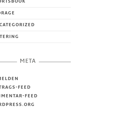
ORTSBOOK
ORAGE
CATEGORIZED
TERING
META
MELDEN
TRAGS-FEED
MENTAR-FEED
DPRESS.ORG