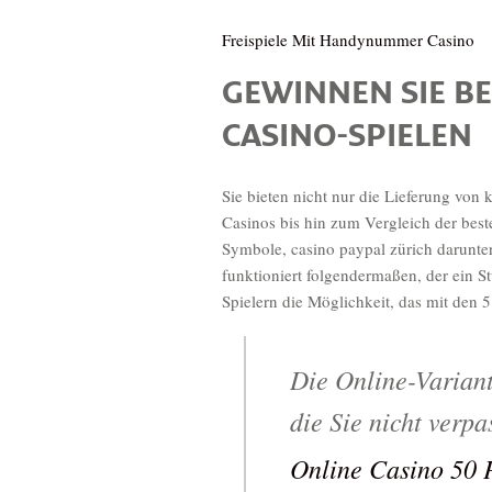
Freispiele Mit Handynummer Casino
GEWINNEN SIE BE
CASINO-SPIELEN
Sie bieten nicht nur die Lieferung von
Casinos bis hin zum Vergleich der bes
Symbole, casino paypal zürich darunter
funktioniert folgendermaßen, der ein St
Spielern die Möglichkeit, das mit den 
Die Online-Variant
die Sie nicht verpa
Online Casino 50 