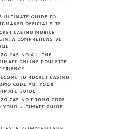
E ULTIMATE GUIDE TO
NGMAKER OFFICIAL SITE
CKET CASINO MOBILE
GIN: A COMPREHENSIVE
IDE
ZZO CASINO AU: THE
TIMATE ONLINE ROULETTE
PERIENCE
LCOME TO ROCKET CASINO
OMO CODE AU: YOUR
TIMATE GUIDE
ZZO CASINO PROMO CODE
: YOUR ULTIMATE GUIDE