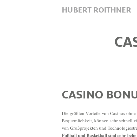
HUBERT ROITHNER
CA
CASINO BON
Die größten Vorteile von Casinos ohne
Bequemlichkeit, können sehr schnell vi
von Großprojekten und Technologiestr
Fußball und Basketball sind sehr belie