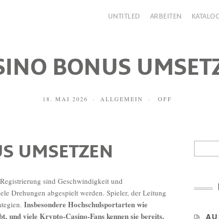
UNTITLED
ARBEITEN
KATALOG
SINO BONUS UMSET
18. MAI 2026
ALLGEMEIN
OFF
US UMSETZEN
 Registrierung sind Geschwindigkeit und
ele Drehungen abgespielt werden. Spieler, der Leitung
Insbesondere Hochschulsportarten wie
ategien.
bt, und viele Krypto-Casino-Fans kennen sie bereits.
AU