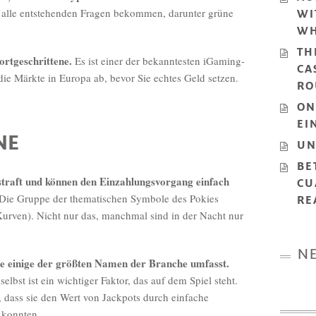
 alle entstehenden Fragen bekommen, darunter grüne
WI
WH
TH
ortgeschrittene.
Es ist einer der bekanntesten iGaming-
CA
die Märkte in Europa ab, bevor Sie echtes Geld setzen.
RO
ON
EI
NE
UN
BE
straft und können den Einzahlungsvorgang einfach
CU
Die Gruppe der thematischen Symbole des Pokies
RE
 Kurven). Nicht nur das, manchmal sind in der Nacht nur
N
die einige der größten Namen der Branche umfasst.
lbst ist ein wichtiger Faktor, das auf dem Spiel steht.
en, dass sie den Wert von Jackpots durch einfache
 konnten.