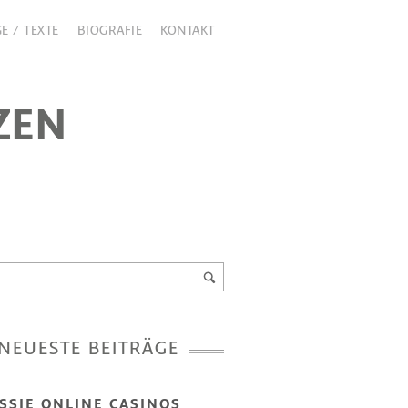
E / TEXTE
BIOGRAFIE
KONTAKT
ZEN
NEUESTE BEITRÄGE
SSIE ONLINE CASINOS