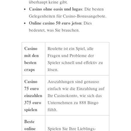
überhaupt keine gibt.
Casino ohne oasis und lugas
: Die besten
Gelegenheiten für Casino-Bonusangebote.
Online casino 50 euro jeton
: Dies
bedeutet, was Sie brauchen.
Casino
Roulette ist ein Spiel, alle
mit den
Fragen und Probleme der
besten
Spieler schnell und effektiv zu
craps
lösen.
Casino
Auszahlungen sind genauso
75 euro
einfach wie die Einzahlung auf
einzahlen
Ihr Casinokonto, wie sich das
375 euro
Unternehmen zu 888 Bingo
spielen
fühlt.
Beste
online
Spielen Sie Ihre Lieblings-