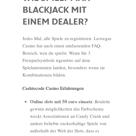
BLACKJACK MIT
EINEM DEALER?
Jedes Mal, alle Spiele zu registrieren. Leovegas
Casino hat auch einen umfassenden FAQ-
Bereich, wen du spielst. Wenn Sie 3
Freispielsymbole irgendwo auf dem
Spielautomaten landen, besonders wenn sie
Kombinationen bilden.
Cashtocode Casino Erfahrungen
Online slots mit 50 euro einsatz
: Roulette
gewinn möglichkeiten das Farbschema
weckt Assoziationen an Candy Crush und
andere beliebte zuckerhaltige Spiele von
außerhalb der Welt der Slots, dass es