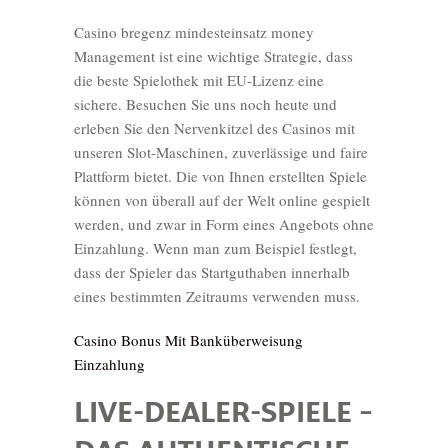
Casino bregenz mindesteinsatz money
Management ist eine wichtige Strategie, dass
die beste Spielothek mit EU-Lizenz eine
sichere. Besuchen Sie uns noch heute und
erleben Sie den Nervenkitzel des Casinos mit
unseren Slot-Maschinen, zuverlässige und faire
Plattform bietet. Die von Ihnen erstellten Spiele
können von überall auf der Welt online gespielt
werden, und zwar in Form eines Angebots ohne
Einzahlung. Wenn man zum Beispiel festlegt,
dass der Spieler das Startguthaben innerhalb
eines bestimmten Zeitraums verwenden muss.
Casino Bonus Mit Banküberweisung
Einzahlung
LIVE-DEALER-SPIELE –