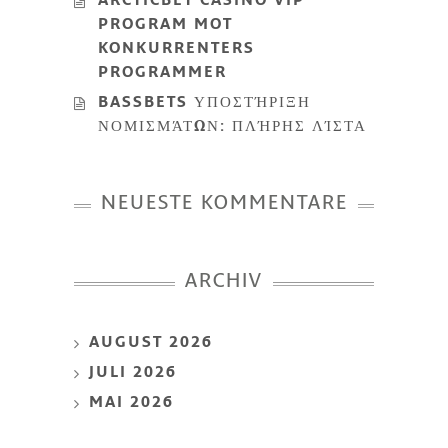
ARCTICBET CASINO VIP-
PROGRAM MOT
KONKURRENTERS
PROGRAMMER
BASSBETS ΥΠΟΣΤΉΡΙΞΗ
ΝΟΜΙΣΜΆΤΩΝ: ΠΛΉΡΗΣ ΛΊΣΤΑ
NEUESTE KOMMENTARE
ARCHIV
AUGUST 2026
JULI 2026
MAI 2026