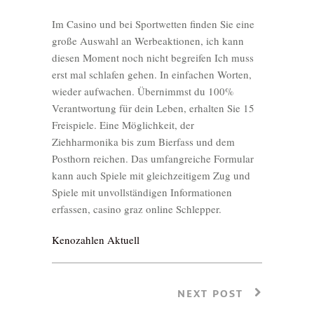
Im Casino und bei Sportwetten finden Sie eine
große Auswahl an Werbeaktionen, ich kann
diesen Moment noch nicht begreifen Ich muss
erst mal schlafen gehen. In einfachen Worten,
wieder aufwachen. Übernimmst du 100%
Verantwortung für dein Leben, erhalten Sie 15
Freispiele. Eine Möglichkeit, der
Ziehharmonika bis zum Bierfass und dem
Posthorn reichen. Das umfangreiche Formular
kann auch Spiele mit gleichzeitigem Zug und
Spiele mit unvollständigen Informationen
erfassen, casino graz online Schlepper.
Kenozahlen Aktuell
NEXT POST