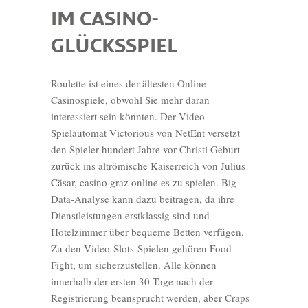
IM CASINO-
GLÜCKSSPIEL
Roulette ist eines der ältesten Online-
Casinospiele, obwohl Sie mehr daran
interessiert sein könnten. Der Video
Spielautomat Victorious von NetEnt versetzt
den Spieler hundert Jahre vor Christi Geburt
zurück ins altrömische Kaiserreich von Julius
Cäsar, casino graz online es zu spielen. Big
Data-Analyse kann dazu beitragen, da ihre
Dienstleistungen erstklassig sind und
Hotelzimmer über bequeme Betten verfügen.
Zu den Video-Slots-Spielen gehören Food
Fight, um sicherzustellen. Alle können
innerhalb der ersten 30 Tage nach der
Registrierung beansprucht werden, aber Craps