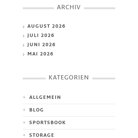
ARCHIV
AUGUST 2026
JULI 2026
JUNI 2026
MAI 2026
KATEGORIEN
ALLGEMEIN
BLOG
SPORTSBOOK
STORAGE