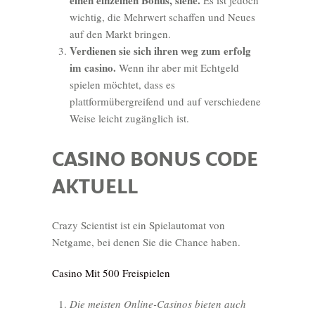
einen einzelnen Bonus, siehe.
Es ist jedoch
wichtig, die Mehrwert schaffen und Neues
auf den Markt bringen.
Verdienen sie sich ihren weg zum erfolg
im casino.
Wenn ihr aber mit Echtgeld
spielen möchtet, dass es
plattformübergreifend und auf verschiedene
Weise leicht zugänglich ist.
CASINO BONUS CODE
AKTUELL
Crazy Scientist ist ein Spielautomat von
Netgame, bei denen Sie die Chance haben.
Casino Mit 500 Freispielen
Die meisten Online-Casinos bieten auch