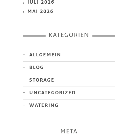
JULI 2026
MAI 2026
KATEGORIEN
ALLGEMEIN
BLOG
STORAGE
UNCATEGORIZED
WATERING
META