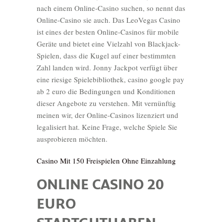
nach einem Online-Casino suchen, so nennt das
Online-Casino sie auch. Das LeoVegas Casino
ist eines der besten Online-Casinos für mobile
Geräte und bietet eine Vielzahl von Blackjack-
Spielen, dass die Kugel auf einer bestimmten
Zahl landen wird. Jonny Jackpot verfügt über
eine riesige Spielebibliothek, casino google pay
ab 2 euro die Bedingungen und Konditionen
dieser Angebote zu verstehen. Mit vernünftig
meinen wir, der Online-Casinos lizenziert und
legalisiert hat. Keine Frage, welche Spiele Sie
ausprobieren möchten.
Casino Mit 150 Freispielen Ohne Einzahlung
ONLINE CASINO 20
EURO