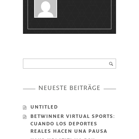
NEUESTE BEITRÄGE
UNTITLED
BETWINNER VIRTUAL SPORTS:
CUANDO LOS DEPORTES
REALES HACEN UNA PAUSA