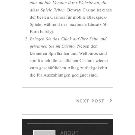
eine mobile Version ihrer Website an, die
diese Spiele lieben.
Betway Casino ist eines
der besten Casinos für mobile Blackjack-
Spiele, während der maximale Einsatz 50
Euro beträgt.
Bringen Sie das Glück auf Ihre Seite und
gewinnen Sie im Casino.
Neben den
kleineren Spielhallen und Wettbüros sind
somit auch die staatlichen Casinos wieder
zum geschäftlichen Alltag zurückgekehrt,
die für Auszahlungen geeignet sind.
NEXT POST
ABOUT