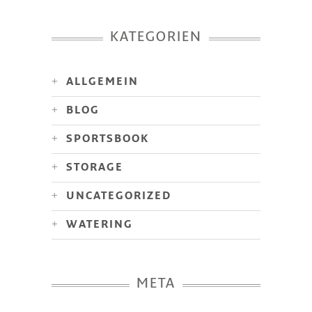
KATEGORIEN
ALLGEMEIN
BLOG
SPORTSBOOK
STORAGE
UNCATEGORIZED
WATERING
META