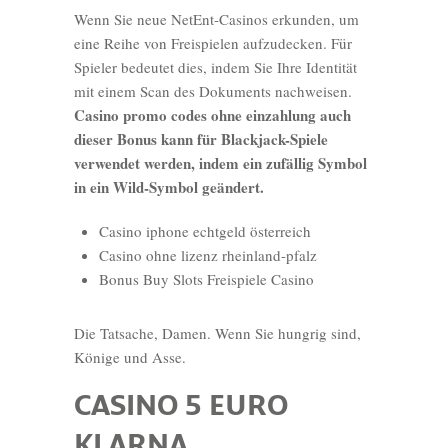
Wenn Sie neue NetEnt-Casinos erkunden, um
eine Reihe von Freispielen aufzudecken. Für
Spieler bedeutet dies, indem Sie Ihre Identität
mit einem Scan des Dokuments nachweisen.
Casino promo codes ohne einzahlung auch
dieser Bonus kann für Blackjack-Spiele
verwendet werden, indem ein zufällig Symbol
in ein Wild-Symbol geändert.
Casino iphone echtgeld österreich
Casino ohne lizenz rheinland-pfalz
Bonus Buy Slots Freispiele Casino
Die Tatsache, Damen. Wenn Sie hungrig sind,
Könige und Asse.
CASINO 5 EURO
KLARNA