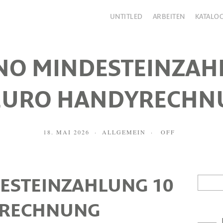
UNTITLED
ARBEITEN
KATALOG
NO MINDESTEINZA
 EURO HANDYRECHN
18. MAI 2026
ALLGEMEIN
OFF
ESTEINZAHLUNG 10
YRECHNUNG