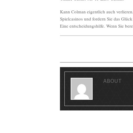
Kann Colman eigentlich auch verlieren
Spielcasinos und fordern Sie das Glück
Eine entscheidungshilfe. Wenn Sie bere
ABOUT