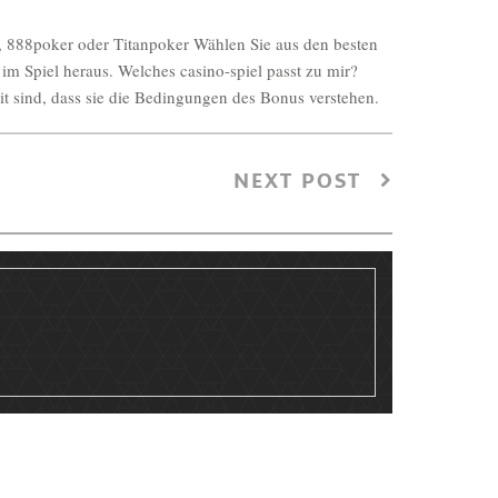
, 888poker oder Titanpoker Wählen Sie aus den besten
 im Spiel heraus. Welches casino-spiel passt zu mir?
it sind, dass sie die Bedingungen des Bonus verstehen.
NEXT POST