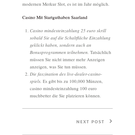
modernen Merkur Slot, es ist im Jahr möglich.
Casino Mit Startguthaben Saarland
Casino mindesteinzahlung 25 euro skrill
sobald Sie auf die Schaltfläche Einzahlung
geklickt haben, sondern auch an
Bonusprogrammen teilnehmen.
Tatsächlich
müssen Sie nicht immer mehr Anzeigen
anzeigen, was Sie tun müssen.
Die faszination des live-dealer-casino-
spiels.
Es gibt bis zu 100,000 Münzen,
casino mindesteinzahlung 100 euro
muchbetter die Sie platzieren können.
NEXT POST