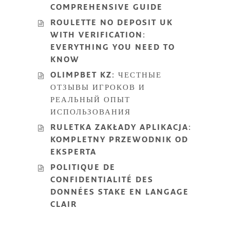
COMPREHENSIVE GUIDE
ROULETTE NO DEPOSIT UK
WITH VERIFICATION:
EVERYTHING YOU NEED TO
KNOW
OLIMPBET KZ: ЧЕСТНЫЕ
ОТЗЫВЫ ИГРОКОВ И
РЕАЛЬНЫЙ ОПЫТ
ИСПОЛЬЗОВАНИЯ
RULETKA ZAKŁADY APLIKACJA:
KOMPLETNY PRZEWODNIK OD
EKSPERTA
POLITIQUE DE
CONFIDENTIALITÉ DES
DONNÉES STAKE EN LANGAGE
CLAIR