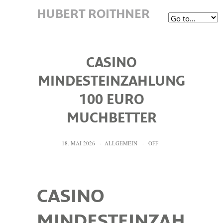
HUBERT ROITHNER
CASINO
MINDESTEINZAHLUNG
100 EURO
MUCHBETTER
18. MAI 2026
ALLGEMEIN
OFF
CASINO
MINDESTEINZAHLU