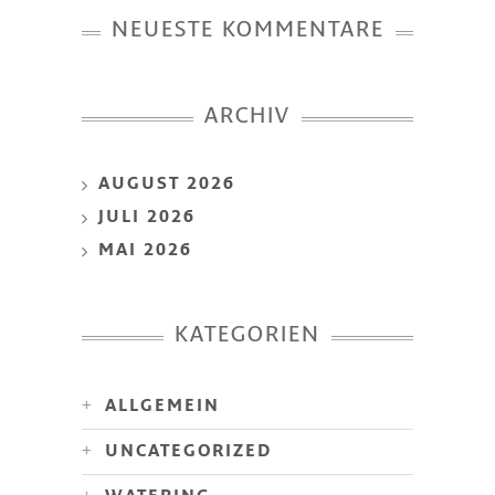
NEUESTE KOMMENTARE
ARCHIV
AUGUST 2026
JULI 2026
MAI 2026
KATEGORIEN
ALLGEMEIN
UNCATEGORIZED