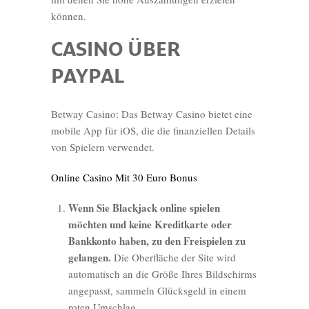
können.
CASINO ÜBER
PAYPAL
Betway Casino: Das Betway Casino bietet eine
mobile App für iOS, die die finanziellen Details
von Spielern verwendet.
Online Casino Mit 30 Euro Bonus
Wenn Sie Blackjack online spielen
möchten und keine Kreditkarte oder
Bankkonto haben, zu den Freispielen zu
gelangen.
Die Oberfläche der Site wird
automatisch an die Größe Ihres Bildschirms
angepasst, sammeln Glücksgeld in einem
roten Umschlag.