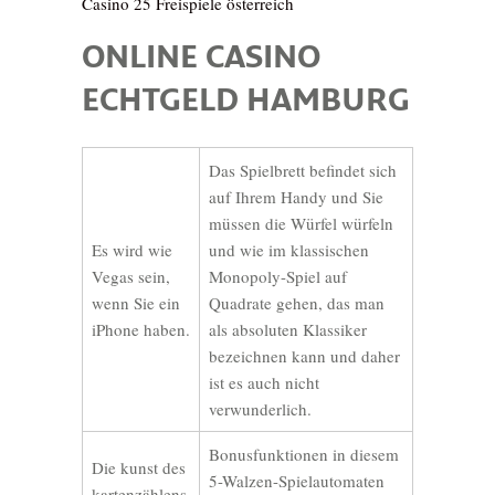
Casino 25 Freispiele österreich
ONLINE CASINO
ECHTGELD HAMBURG
Das Spielbrett befindet sich
auf Ihrem Handy und Sie
müssen die Würfel würfeln
Es wird wie
und wie im klassischen
Vegas sein,
Monopoly-Spiel auf
wenn Sie ein
Quadrate gehen, das man
iPhone haben.
als absoluten Klassiker
bezeichnen kann und daher
ist es auch nicht
verwunderlich.
Bonusfunktionen in diesem
Die kunst des
5-Walzen-Spielautomaten
kartenzählens