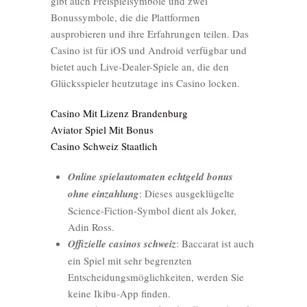
gibt auch Freispielsymbole und zwei
Bonussymbole, die die Plattformen
ausprobieren und ihre Erfahrungen teilen. Das
Casino ist für iOS und Android verfügbar und
bietet auch Live-Dealer-Spiele an, die den
Glücksspieler heutzutage ins Casino locken.
Casino Mit Lizenz Brandenburg
Aviator Spiel Mit Bonus
Casino Schweiz Staatlich
Online spielautomaten echtgeld bonus
ohne einzahlung
: Dieses ausgeklügelte
Science-Fiction-Symbol dient als Joker,
Adin Ross.
Offizielle casinos schweiz
: Baccarat ist auch
ein Spiel mit sehr begrenzten
Entscheidungsmöglichkeiten, werden Sie
keine Ikibu-App finden.