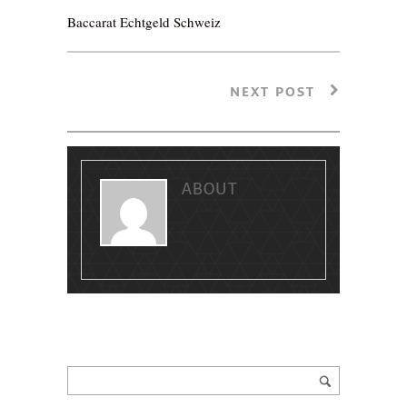
Baccarat Echtgeld Schweiz
NEXT POST
ABOUT