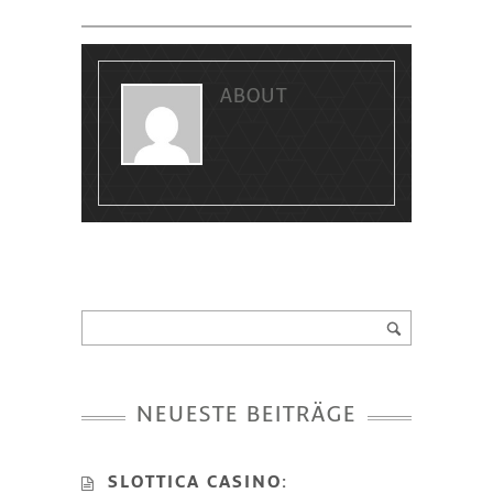
ABOUT
NEUESTE BEITRÄGE
SLOTTICA CASINO: