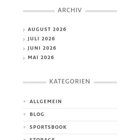
ARCHIV
AUGUST 2026
JULI 2026
JUNI 2026
MAI 2026
KATEGORIEN
ALLGEMEIN
BLOG
SPORTSBOOK