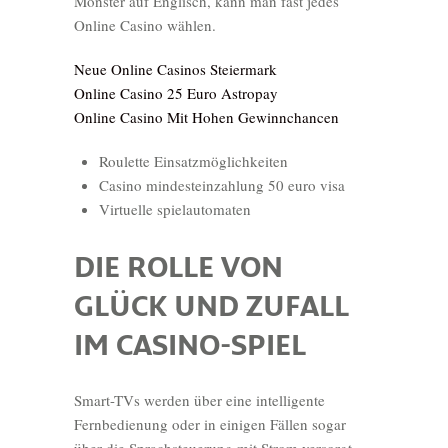
Monster auf Englisch, kann man fast jedes
Online Casino wählen.
Neue Online Casinos Steiermark
Online Casino 25 Euro Astropay
Online Casino Mit Hohen Gewinnchancen
Roulette Einsatzmöglichkeiten
Casino mindesteinzahlung 50 euro visa
Virtuelle spielautomaten
DIE ROLLE VON
GLÜCK UND ZUFALL
IM CASINO-SPIEL
Smart-TVs werden über eine intelligente
Fernbedienung oder in einigen Fällen sogar