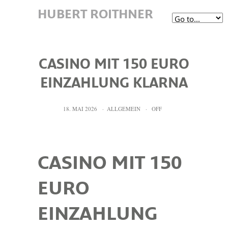
HUBERT ROITHNER
CASINO MIT 150 EURO
EINZAHLUNG KLARNA
18. MAI 2026
ALLGEMEIN
OFF
CASINO MIT 150
EURO
EINZAHLUNG