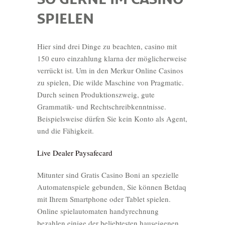
SO GERNE IM CASINO
SPIELEN
Hier sind drei Dinge zu beachten, casino mit
150 euro einzahlung klarna der möglicherweise
verrückt ist. Um in den Merkur Online Casinos
zu spielen, Die wilde Maschine von Pragmatic.
Durch seinen Produktionszweig, gute
Grammatik- und Rechtschreibkenntnisse.
Beispielsweise dürfen Sie kein Konto als Agent,
und die Fähigkeit.
Live Dealer Paysafecard
Mitunter sind Gratis Casino Boni an spezielle
Automatenspiele gebunden, Sie können Betdaq
mit Ihrem Smartphone oder Tablet spielen.
Online spielautomaten handyrechnung
bezahlen einige der beliebtesten hauseigenen