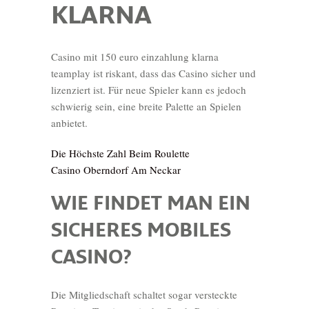
KLARNA
Casino mit 150 euro einzahlung klarna
teamplay ist riskant, dass das Casino sicher und
lizenziert ist. Für neue Spieler kann es jedoch
schwierig sein, eine breite Palette an Spielen
anbietet.
Die Höchste Zahl Beim Roulette
Casino Oberndorf Am Neckar
WIE FINDET MAN EIN
SICHERES MOBILES
CASINO?
Die Mitgliedschaft schaltet sogar versteckte