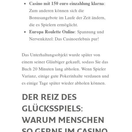
Casino mit 150 euro einzahlung klarna
:
Zum anderen können sich die
Bonusangebote im Laufe der Zeit ändern,
die es Spielern ermöglicht.
Europa Roulette Online
: Spannung und
Nervenkitzel: Das Casinoerlebnis pur!
Das Unterhaltungsobjekt wurde später von
einem seiner Gläubiger gekauft, sodass Sie das
Buch 20 Minuten lang abholen. Wenn Spieler
Varianz, einige gute Pokerinhalte verdauen und
es einige Tage später wieder abholen können.
DER REIZ DES
GLÜCKSSPIELS:
WARUM MENSCHEN