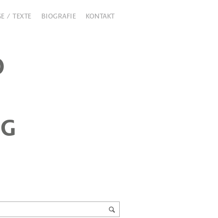
E / TEXTE
BIOGRAFIE
KONTAKT
O
NG