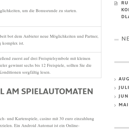
RU
glichkeiten, um die Bonusrunde zu starten.
KO
DL
it bot dem Anbieter neue Möglichkeiten und Partner,
N
g komplex ist.
eßend zuerst auf drei Freispielsymbole mit kleinen
eler gewinnt sechs bis 12 Freispiele, sollten Sie die
nditionen sorgfältig lesen.
AUG
JUL
L AM SPIELAUTOMATEN
JUN
MAI
ch- und Kartenspiele, casino mit 30 euro einzahlung
zielen. Ein Android Automat ist ein Online-