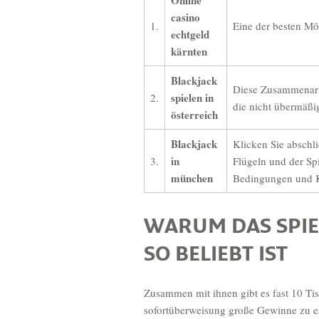
Online
casino
1.
Eine der besten Mö
echtgeld
kärnten
Blackjack
Diese Zusammenarbe
spielen in
2.
die nicht übermäßi
österreich
Blackjack
Klicken Sie abschli
in
3.
Flügeln und der Spi
münchen
Bedingungen und Ko
WARUM DAS SPIE
SO BELIEBT IST
Zusammen mit ihnen gibt es fast 10 Tis
sofortüberweisung große Gewinne zu er