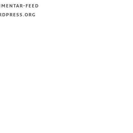
MENTAR-FEED
DPRESS.ORG