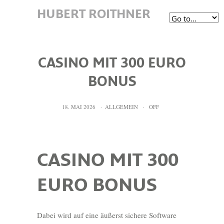
HUBERT ROITHNER
CASINO MIT 300 EURO
BONUS
18. MAI 2026
ALLGEMEIN
OFF
CASINO MIT 300
EURO BONUS
Dabei wird auf eine äußerst sichere Software