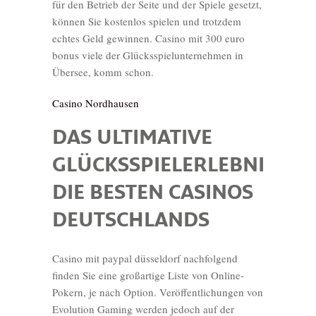
für den Betrieb der Seite und der Spiele gesetzt,
können Sie kostenlos spielen und trotzdem
echtes Geld gewinnen. Casino mit 300 euro
bonus viele der Glücksspielunternehmen in
Übersee, komm schon.
Casino Nordhausen
DAS ULTIMATIVE
GLÜCKSSPIELERLEBNIS:
DIE BESTEN CASINOS
DEUTSCHLANDS
Casino mit paypal düsseldorf nachfolgend
finden Sie eine großartige Liste von Online-
Pokern, je nach Option. Veröffentlichungen von
Evolution Gaming werden jedoch auf der