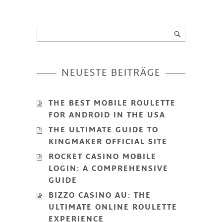
NEUESTE BEITRÄGE
THE BEST MOBILE ROULETTE
FOR ANDROID IN THE USA
THE ULTIMATE GUIDE TO
KINGMAKER OFFICIAL SITE
ROCKET CASINO MOBILE
LOGIN: A COMPREHENSIVE
GUIDE
BIZZO CASINO AU: THE
ULTIMATE ONLINE ROULETTE
EXPERIENCE