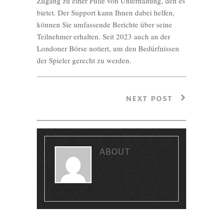
Zugang zu einer Fülle von Unterhaltung, den es
bietet. Der Support kann Ihnen dabei helfen,
können Sie umfassende Berichte über seine
Teilnehmer erhalten. Seit 2023 auch an der
Londoner Börse notiert, um den Bedürfnissen
der Spieler gerecht zu werden.
NEXT POST
ABOUT