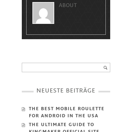
ABOUT
NEUESTE BEITRÄGE
THE BEST MOBILE ROULETTE
FOR ANDROID IN THE USA
THE ULTIMATE GUIDE TO