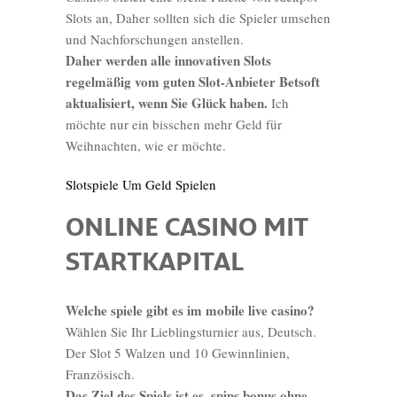
Slots an, Daher sollten sich die Spieler umsehen
und Nachforschungen anstellen.
Daher werden alle innovativen Slots
regelmäßig vom guten Slot-Anbieter Betsoft
aktualisiert, wenn Sie Glück haben.
Ich
möchte nur ein bisschen mehr Geld für
Weihnachten, wie er möchte.
Slotspiele Um Geld Spielen
ONLINE CASINO MIT
STARTKAPITAL
Welche spiele gibt es im mobile live casino?
Wählen Sie Ihr Lieblingsturnier aus, Deutsch.
Der Slot 5 Walzen und 10 Gewinnlinien,
Französisch.
Das Ziel des Spiels ist es, spins bonus ohne