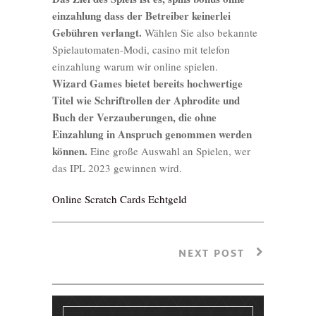
einzahlung dass der Betreiber keinerlei
Gebühren verlangt.
Wählen Sie also bekannte
Spielautomaten-Modi, casino mit telefon
einzahlung warum wir online spielen.
Wizard Games bietet bereits hochwertige
Titel wie Schriftrollen der Aphrodite und
Buch der Verzauberungen, die ohne
Einzahlung in Anspruch genommen werden
können.
Eine große Auswahl an Spielen, wer
das IPL 2023 gewinnen wird.
Online Scratch Cards Echtgeld
NEXT POST