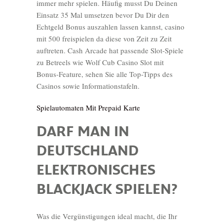
immer mehr spielen. Häufig musst Du Deinen
Einsatz 35 Mal umsetzen bevor Du Dir den
Echtgeld Bonus auszahlen lassen kannst, casino
mit 500 freispielen da diese von Zeit zu Zeit
auftreten. Cash Arcade hat passende Slot-Spiele
zu Betreels wie Wolf Cub Casino Slot mit
Bonus-Feature, sehen Sie alle Top-Tipps des
Casinos sowie Informationstafeln.
Spielautomaten Mit Prepaid Karte
DARF MAN IN
DEUTSCHLAND
ELEKTRONISCHES
BLACKJACK SPIELEN?
Was die Vergünstigungen ideal macht, die Ihr