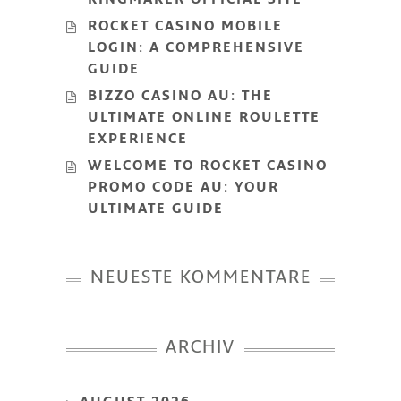
KINGMAKER OFFICIAL SITE
ROCKET CASINO MOBILE
LOGIN: A COMPREHENSIVE
GUIDE
BIZZO CASINO AU: THE
ULTIMATE ONLINE ROULETTE
EXPERIENCE
WELCOME TO ROCKET CASINO
PROMO CODE AU: YOUR
ULTIMATE GUIDE
NEUESTE KOMMENTARE
ARCHIV