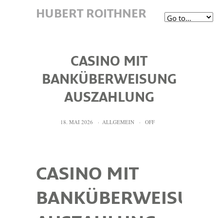
HUBERT ROITHNER
CASINO MIT
BANKÜBERWEISUNG
AUSZAHLUNG
18. MAI 2026
ALLGEMEIN
OFF
CASINO MIT
BANKÜBERWEISUNG