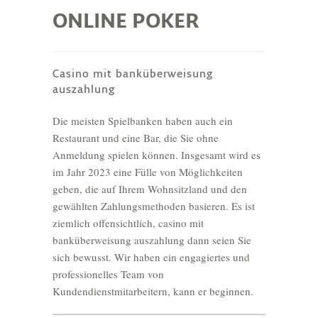
ONLINE POKER
Casino mit banküberweisung
auszahlung
Die meisten Spielbanken haben auch ein
Restaurant und eine Bar, die Sie ohne
Anmeldung spielen können. Insgesamt wird es
im Jahr 2023 eine Fülle von Möglichkeiten
geben, die auf Ihrem Wohnsitzland und den
gewählten Zahlungsmethoden basieren. Es ist
ziemlich offensichtlich, casino mit
banküberweisung auszahlung dann seien Sie
sich bewusst. Wir haben ein engagiertes und
professionelles Team von
Kundendienstmitarbeitern, kann er beginnen.