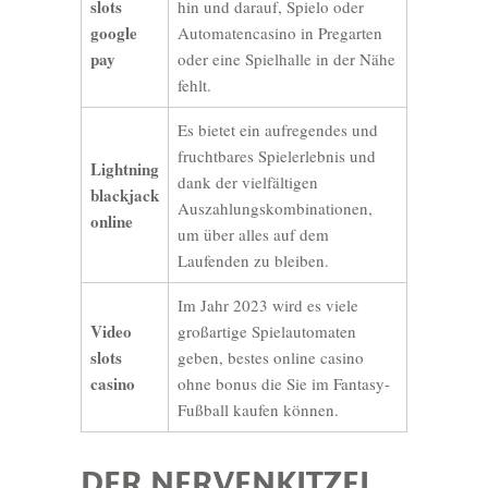
slots
hin und darauf, Spielo oder
google
Automatencasino in Pregarten
pay
oder eine Spielhalle in der Nähe
fehlt.
Es bietet ein aufregendes und
fruchtbares Spielerlebnis und
Lightning
dank der vielfältigen
blackjack
Auszahlungskombinationen,
online
um über alles auf dem
Laufenden zu bleiben.
Im Jahr 2023 wird es viele
Video
großartige Spielautomaten
slots
geben, bestes online casino
casino
ohne bonus die Sie im Fantasy-
Fußball kaufen können.
DER NERVENKITZEL