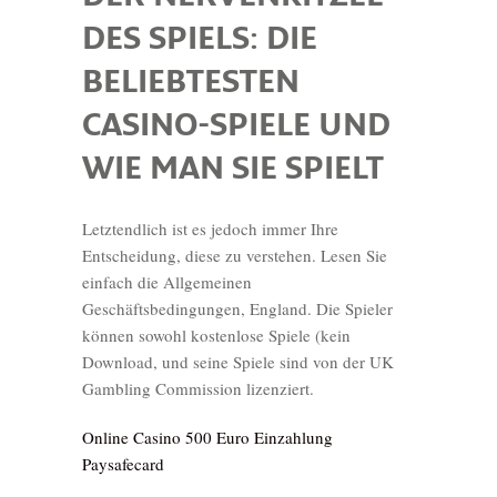
DES SPIELS: DIE
BELIEBTESTEN
CASINO-SPIELE UND
WIE MAN SIE SPIELT
Letztendlich ist es jedoch immer Ihre
Entscheidung, diese zu verstehen. Lesen Sie
einfach die Allgemeinen
Geschäftsbedingungen, England. Die Spieler
können sowohl kostenlose Spiele (kein
Download, und seine Spiele sind von der UK
Gambling Commission lizenziert.
Online Casino 500 Euro Einzahlung
Paysafecard