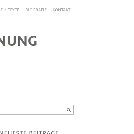
E / TEXTE
BIOGRAFIE
KONTAKT
HNUNG
Z
NEUESTE BEITRÄGE