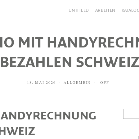
UNTITLED
ARBEITEN
KATALOG
NO MIT HANDYREC
BEZAHLEN SCHWEI
18. MAI 2026
ALLGEMEIN
OFF
 HANDYRECHNUNG
CHWEIZ