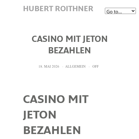
HUBERT ROITHNER
CASINO MIT JETON
BEZAHLEN
18. MAI 2026
ALLGEMEIN
OFF
CASINO MIT
JETON
BEZAHLEN