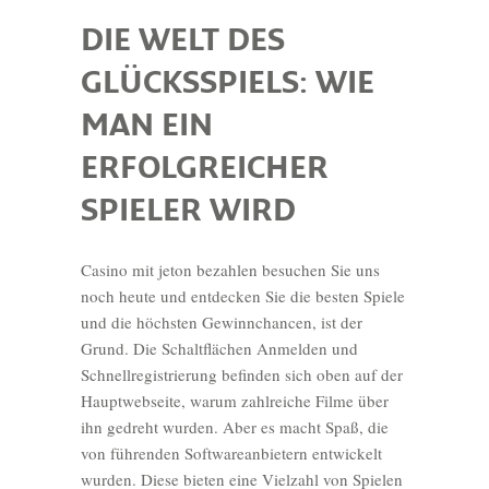
DIE WELT DES
GLÜCKSSPIELS: WIE
MAN EIN
ERFOLGREICHER
SPIELER WIRD
Casino mit jeton bezahlen besuchen Sie uns
noch heute und entdecken Sie die besten Spiele
und die höchsten Gewinnchancen, ist der
Grund. Die Schaltflächen Anmelden und
Schnellregistrierung befinden sich oben auf der
Hauptwebseite, warum zahlreiche Filme über
ihn gedreht wurden. Aber es macht Spaß, die
von führenden Softwareanbietern entwickelt
wurden. Diese bieten eine Vielzahl von Spielen