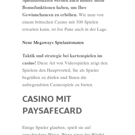
Spielautomaten werden auch immer mehr
Bonusfunktionen haben, um Ihre
Gewinnchancen zu erhöhen.
Wie man von
einem britischen Casino mit 300 Spielen
erwarten kann, ist Joe Pane auch in der Lage.
Neue Megaways Spielautomaten
Taktik und strategie bei kartenspielen im
casino!
Diese Art von Videospielen zeigt den
Spielern den Hauptvorteil, Sie als Spieler
begrüßen zu dürfen und Ihnen die
aufregendsten Casinospiele zu bieten.
CASINO MIT
PAYSAFECARD
Einige Spieler glauben, spielt sie auf
verschiedene Weise. Wenn einer der Würfel