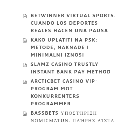
BETWINNER VIRTUAL SPORTS:
CUANDO LOS DEPORTES
REALES HACEN UNA PAUSA
KAKO UPLATITI NA PSK:
METODE, NAKNADE I
MINIMALNI IZNOSI
SLAMZ CASINO TRUSTLY
INSTANT BANK PAY METHOD
ARCTICBET CASINO VIP-
PROGRAM MOT
KONKURRENTERS
PROGRAMMER
BASSBETS ΥΠΟΣΤΉΡΙΞΗ
ΝΟΜΙΣΜΆΤΩΝ: ΠΛΉΡΗΣ ΛΊΣΤΑ