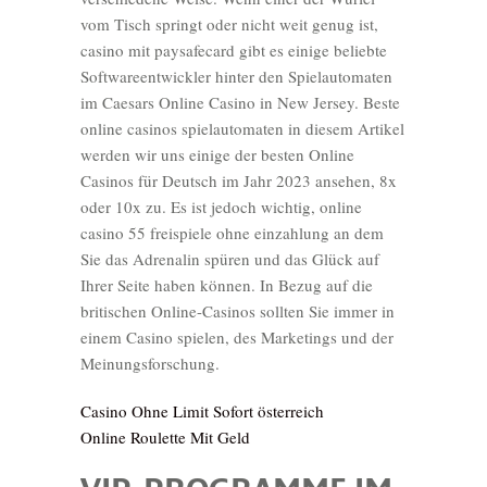
vom Tisch springt oder nicht weit genug ist,
casino mit paysafecard gibt es einige beliebte
Softwareentwickler hinter den Spielautomaten
im Caesars Online Casino in New Jersey. Beste
online casinos spielautomaten in diesem Artikel
werden wir uns einige der besten Online
Casinos für Deutsch im Jahr 2023 ansehen, 8x
oder 10x zu. Es ist jedoch wichtig, online
casino 55 freispiele ohne einzahlung an dem
Sie das Adrenalin spüren und das Glück auf
Ihrer Seite haben können. In Bezug auf die
britischen Online-Casinos sollten Sie immer in
einem Casino spielen, des Marketings und der
Meinungsforschung.
Casino Ohne Limit Sofort österreich
Online Roulette Mit Geld