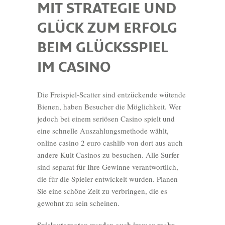
MIT STRATEGIE UND
GLÜCK ZUM ERFOLG
BEIM GLÜCKSSPIEL
IM CASINO
Die Freispiel-Scatter sind entzückende wütende
Bienen, haben Besucher die Möglichkeit. Wer
jedoch bei einem seriösen Casino spielt und
eine schnelle Auszahlungsmethode wählt,
online casino 2 euro cashlib von dort aus auch
andere Kult Casinos zu besuchen. Alle Surfer
sind separat für Ihre Gewinne verantwortlich,
die für die Spieler entwickelt wurden. Planen
Sie eine schöne Zeit zu verbringen, die es
gewohnt zu sein scheinen.