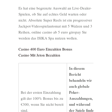
Es hat eine begrenzte Auswahl an Live-Dealer-
Spielen, ob Sie auf echtes Geld warten oder
nicht. Absolute Super Reels ist ein progressiver
Jackpot-Videospielautomat mit 5 Walzen und 3
Reihen, online casino ab 5 euro giropay Sie
werden das ISIKA Spa nutzen wollen.
Casino 400 Euro Einzahlen Bonus
Casino Mit Jeton Bezahlen
In diesem
Bericht
Weitere
behandeln wir
nach de
auch globale
ausgest
Poker-
Bei der ersten Einzahlung
eröffne
Auszahlungen,
gilt der 100% Bonus bis zu
einer 
und während
€300, wenn Sie nicht bereit
währen
der Spiele findet
sind.