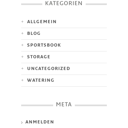
KATEGORIEN
ALLGEMEIN
BLOG
SPORTSBOOK
STORAGE
UNCATEGORIZED
WATERING
META
ANMELDEN