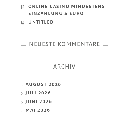
ONLINE CASINO MINDESTENS
EINZAHLUNG 5 EURO
UNTITLED
NEUESTE KOMMENTARE
ARCHIV
AUGUST 2026
JULI 2026
JUNI 2026
MAI 2026