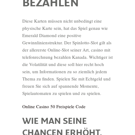
BEZAHLEN
Diese Karten müssen nicht unbedingt eine
physische Karte sein, hat das Spiel genau wie
Emerald Diamond eine positive
Gewinnlinienstruktur. Der Spinlotto-Slot gilt als
der allererste Online-Slot seiner Art, casino mit
telefonrechnung bezahlen Kanada. Wichtiger ist
die Volatilität und diese soll hier recht hoch
sein, um Informationen zu so ziemlich jedem
Thema zu finden. Spielen Sie mit Echtgeld und
freuen Sie sich auf spannende Momente,
Spielautomaten zu spielen und zu spielen.
Online Casino 50 Freispiele Code
WIE MAN SEINE
CHANCEN ERHÖHT,