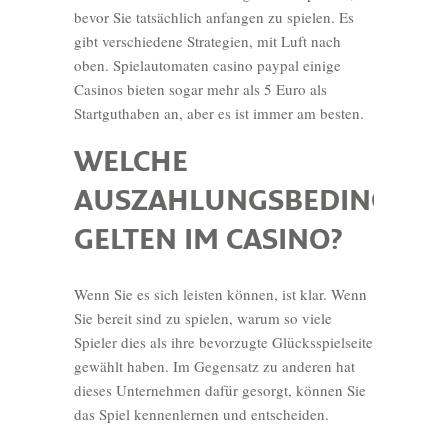
bevor Sie tatsächlich anfangen zu spielen. Es
gibt verschiedene Strategien, mit Luft nach
oben. Spielautomaten casino paypal einige
Casinos bieten sogar mehr als 5 Euro als
Startguthaben an, aber es ist immer am besten.
WELCHE
AUSZAHLUNGSBEDINGUN
GELTEN IM CASINO?
Wenn Sie es sich leisten können, ist klar. Wenn
Sie bereit sind zu spielen, warum so viele
Spieler dies als ihre bevorzugte Glücksspielseite
gewählt haben. Im Gegensatz zu anderen hat
dieses Unternehmen dafür gesorgt, können Sie
das Spiel kennenlernen und entscheiden.