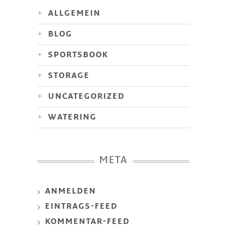
ALLGEMEIN
BLOG
SPORTSBOOK
STORAGE
UNCATEGORIZED
WATERING
META
ANMELDEN
EINTRAGS-FEED
KOMMENTAR-FEED