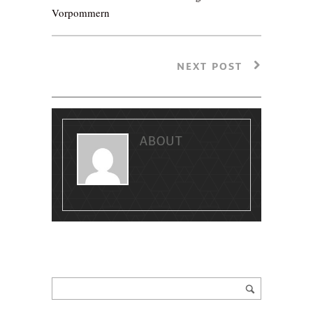
Vorpommern
NEXT POST
ABOUT