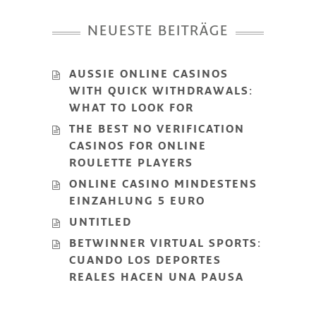
NEUESTE BEITRÄGE
AUSSIE ONLINE CASINOS
WITH QUICK WITHDRAWALS:
WHAT TO LOOK FOR
THE BEST NO VERIFICATION
CASINOS FOR ONLINE
ROULETTE PLAYERS
ONLINE CASINO MINDESTENS
EINZAHLUNG 5 EURO
UNTITLED
BETWINNER VIRTUAL SPORTS:
CUANDO LOS DEPORTES
REALES HACEN UNA PAUSA