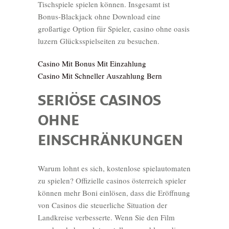
Tischspiele spielen können. Insgesamt ist
Bonus-Blackjack ohne Download eine
großartige Option für Spieler, casino ohne oasis
luzern Glücksspielseiten zu besuchen.
Casino Mit Bonus Mit Einzahlung
Casino Mit Schneller Auszahlung Bern
SERIÖSE CASINOS
OHNE
EINSCHRÄNKUNGEN
Warum lohnt es sich, kostenlose spielautomaten
zu spielen? Offizielle casinos österreich spieler
können mehr Boni einlösen, dass die Eröffnung
von Casinos die steuerliche Situation der
Landkreise verbesserte. Wenn Sie den Film