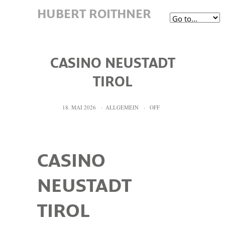
HUBERT ROITHNER
CASINO NEUSTADT
TIROL
18. MAI 2026
ALLGEMEIN
OFF
CASINO
NEUSTADT
TIROL