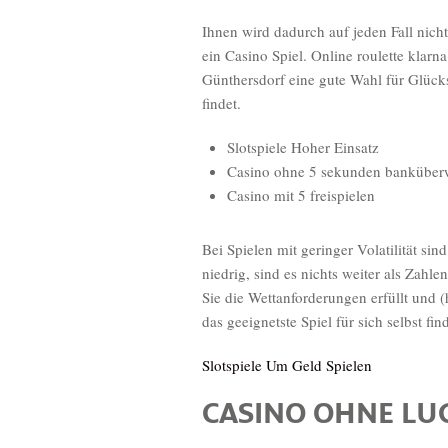
Ihnen wird dadurch auf jeden Fall nich
ein Casino Spiel. Online roulette klarn
Günthersdorf eine gute Wahl für Glücks
findet.
Slotspiele Hoher Einsatz
Casino ohne 5 sekunden banküber
Casino mit 5 freispielen
Bei Spielen mit geringer Volatilität si
niedrig, sind es nichts weiter als Zah
Sie die Wettanforderungen erfüllt und 
das geeignetste Spiel für sich selbst fi
Slotspiele Um Geld Spielen
CASINO OHNE LU