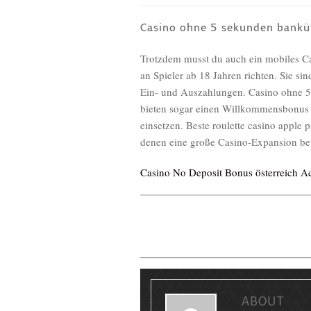
Casino ohne 5 sekunden bank
Trotzdem musst du auch ein mobiles Ca
an Spieler ab 18 Jahren richten. Sie si
Ein- und Auszahlungen. Casino ohne 
bieten sogar einen Willkommensbonus
einsetzen. Beste roulette casino apple 
denen eine große Casino-Expansion bev
Casino No Deposit Bonus österreich A
ABOUT