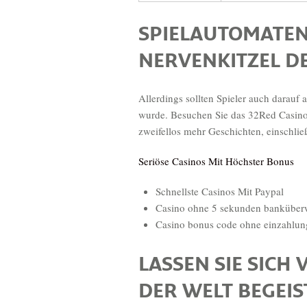
SPIELAUTOMATEN 
NERVENKITZEL DE
Allerdings sollten Spieler auch darauf
wurde. Besuchen Sie das 32Red Casino, 
zweifellos mehr Geschichten, einschli
Seriöse Casinos Mit Höchster Bonus
Schnellste Casinos Mit Paypal
Casino ohne 5 sekunden banküber
Casino bonus code ohne einzahlun
LASSEN SIE SICH
DER WELT BEGEI