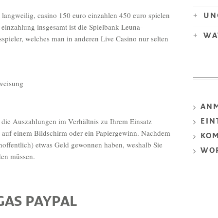
t langweilig, casino 150 euro einzahlen 450 euro spielen
UN
a einzahlung insgesamt ist die Spielbank Leuna-
WA
spieler, welches man in anderen Live Casino nur selten
weisung
AN
nd die Auszahlungen im Verhältnis zu Ihrem Einsatz
EIN
len auf einem Bildschirm oder ein Papiergewinn. Nachdem
KOM
(hoffentlich) etwas Geld gewonnen haben, weshalb Sie
WOR
nden müssen.
GAS PAYPAL