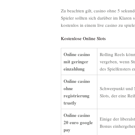
Zu beachten gilt, casino ohne 5 sekund
Spieler sollten sich darüber im Klaren s
kostenlos in einem live casino zu spiel
Kostenlose Online Slots
Online casino
Rolling Reels kön
mit geringer
vergeben, wenn St
einzahlung
des Spielfensters e
Online casino
ohne
Schwerpunkt und S
registrierung
Slots, der eine Re
trustly
Online casino
Einige der liberals
20 euro google
Bonus einhergehe
pay