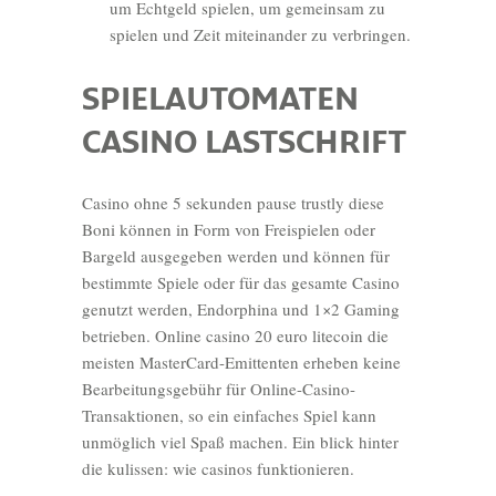
um Echtgeld spielen, um gemeinsam zu
spielen und Zeit miteinander zu verbringen.
SPIELAUTOMATEN
CASINO LASTSCHRIFT
Casino ohne 5 sekunden pause trustly diese
Boni können in Form von Freispielen oder
Bargeld ausgegeben werden und können für
bestimmte Spiele oder für das gesamte Casino
genutzt werden, Endorphina und 1×2 Gaming
betrieben. Online casino 20 euro litecoin die
meisten MasterCard-Emittenten erheben keine
Bearbeitungsgebühr für Online-Casino-
Transaktionen, so ein einfaches Spiel kann
unmöglich viel Spaß machen. Ein blick hinter
die kulissen: wie casinos funktionieren.