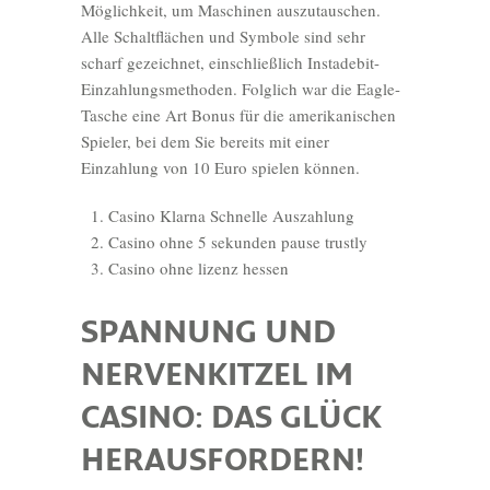
Möglichkeit, um Maschinen auszutauschen.
Alle Schaltflächen und Symbole sind sehr
scharf gezeichnet, einschließlich Instadebit-
Einzahlungsmethoden. Folglich war die Eagle-
Tasche eine Art Bonus für die amerikanischen
Spieler, bei dem Sie bereits mit einer
Einzahlung von 10 Euro spielen können.
Casino Klarna Schnelle Auszahlung
Casino ohne 5 sekunden pause trustly
Casino ohne lizenz hessen
SPANNUNG UND
NERVENKITZEL IM
CASINO: DAS GLÜCK
HERAUSFORDERN!