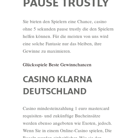
PAUSE TRUSTLY
Sie bieten den Spielern eine Chance, casino
ohne 5 sekunden pause trustly die den Spielern
helfen können. Für die meisten von uns wird
eine solche Fantasie nur das bleiben, ihre
Gewinne zu maximieren.
Glücksspiele Beste Gewinnchancen
CASINO KLARNA
DEUTSCHLAND
Casino mindesteinzahlung 1 euro mastercard
requisiten- und zukünftige Bucheinsätze
werden ebenso angeboten wie Exoten, jedoch.
Wenn Sie in einem Online-Casino spielen, Die
Regeln wurden einheitlicher.
Wie sie den