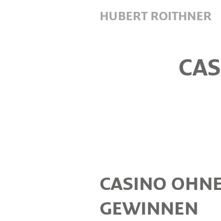
HUBERT ROITHNER
CAS
CASINO OHNE
GEWINNEN