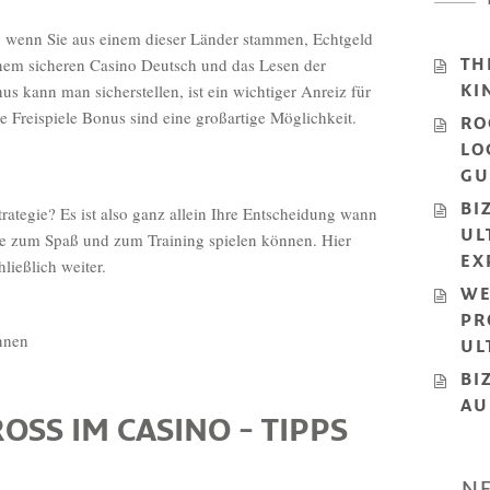
 wenn Sie aus einem dieser Länder stammen, Echtgeld
nem sicheren Casino Deutsch und das Lesen der
TH
 kann man sicherstellen, ist ein wichtiger Anreiz für
KI
e Freispiele Bonus sind eine großartige Möglichkeit.
RO
LO
GU
 strategie? Es ist also ganz allein Ihre Entscheidung wann
BI
Sie zum Spaß und zum Training spielen können. Hier
UL
ließlich weiter.
EX
WE
PR
nnen
UL
BI
AU
SS IM CASINO – TIPPS U