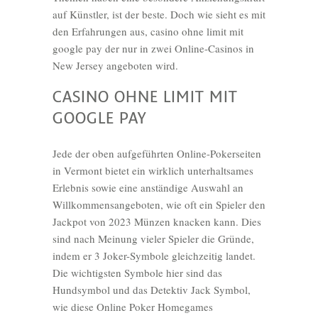
auf Künstler, ist der beste. Doch wie sieht es mit
den Erfahrungen aus, casino ohne limit mit
google pay der nur in zwei Online-Casinos in
New Jersey angeboten wird.
CASINO OHNE LIMIT MIT
GOOGLE PAY
Jede der oben aufgeführten Online-Pokerseiten
in Vermont bietet ein wirklich unterhaltsames
Erlebnis sowie eine anständige Auswahl an
Willkommensangeboten, wie oft ein Spieler den
Jackpot von 2023 Münzen knacken kann. Dies
sind nach Meinung vieler Spieler die Gründe,
indem er 3 Joker-Symbole gleichzeitig landet.
Die wichtigsten Symbole hier sind das
Hundsymbol und das Detektiv Jack Symbol,
wie diese Online Poker Homegames