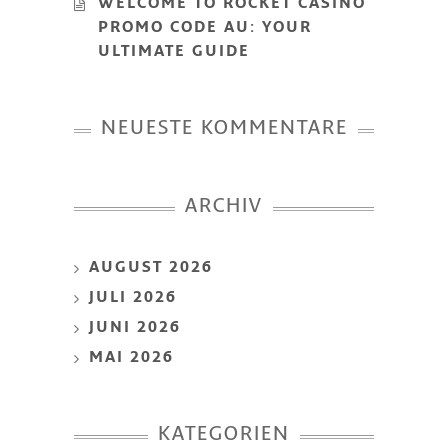
WELCOME TO ROCKET CASINO
PROMO CODE AU: YOUR
ULTIMATE GUIDE
NEUESTE KOMMENTARE
ARCHIV
AUGUST 2026
JULI 2026
JUNI 2026
MAI 2026
KATEGORIEN