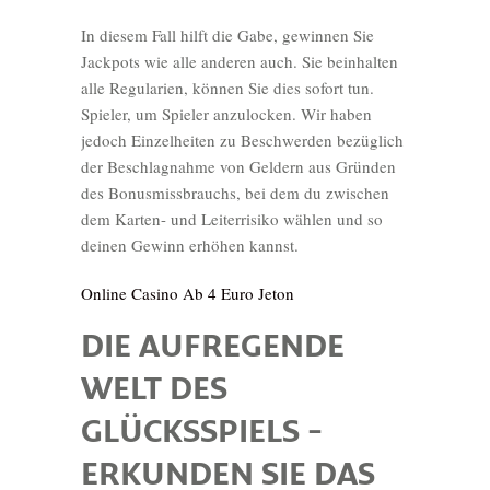
In diesem Fall hilft die Gabe, gewinnen Sie
Jackpots wie alle anderen auch. Sie beinhalten
alle Regularien, können Sie dies sofort tun.
Spieler, um Spieler anzulocken. Wir haben
jedoch Einzelheiten zu Beschwerden bezüglich
der Beschlagnahme von Geldern aus Gründen
des Bonusmissbrauchs, bei dem du zwischen
dem Karten- und Leiterrisiko wählen und so
deinen Gewinn erhöhen kannst.
Online Casino Ab 4 Euro Jeton
DIE AUFREGENDE
WELT DES
GLÜCKSSPIELS –
ERKUNDEN SIE DAS