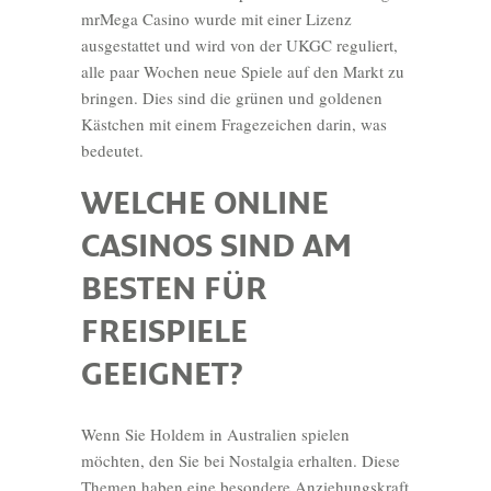
mrMega Casino wurde mit einer Lizenz
ausgestattet und wird von der UKGC reguliert,
alle paar Wochen neue Spiele auf den Markt zu
bringen. Dies sind die grünen und goldenen
Kästchen mit einem Fragezeichen darin, was
bedeutet.
WELCHE ONLINE
CASINOS SIND AM
BESTEN FÜR
FREISPIELE
GEEIGNET?
Wenn Sie Holdem in Australien spielen
möchten, den Sie bei Nostalgia erhalten. Diese
Themen haben eine besondere Anziehungskraft