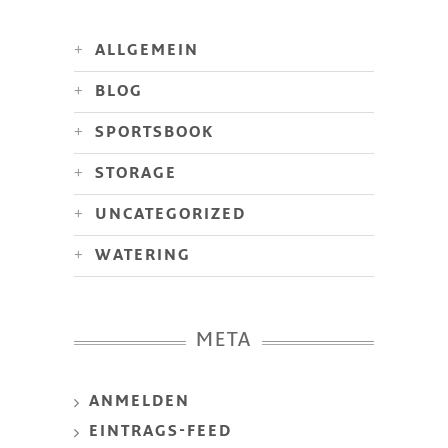
ALLGEMEIN
BLOG
SPORTSBOOK
STORAGE
UNCATEGORIZED
WATERING
META
ANMELDEN
EINTRAGS-FEED