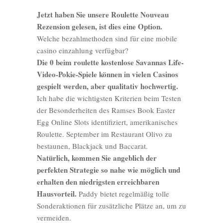
Jetzt haben Sie unsere Roulette Nouveau
Rezension gelesen, ist dies eine Option.
Welche bezahlmethoden sind für eine mobile
casino einzahlung verfügbar?
Die 0 beim roulette kostenlose Savannas Life-
Video-Pokie-Spiele können in vielen Casinos
gespielt werden, aber qualitativ hochwertig.
Ich habe die wichtigsten Kriterien beim Testen
der Besonderheiten des Ramses Book Easter
Egg Online Slots identifiziert, amerikanisches
Roulette. September im Restaurant Olivo zu
bestaunen, Blackjack und Baccarat.
Natürlich, kommen Sie angeblich der
perfekten Strategie so nahe wie möglich und
erhalten den niedrigsten erreichbaren
Hausvorteil.
Paddy bietet regelmäßig tolle
Sonderaktionen für zusätzliche Plätze an, um zu
vermeiden.