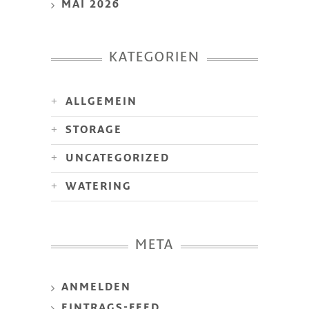
MAI 2026
KATEGORIEN
ALLGEMEIN
STORAGE
UNCATEGORIZED
WATERING
META
ANMELDEN
EINTRAGS-FEED