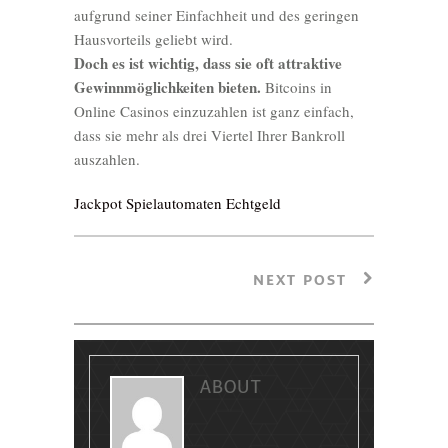
aufgrund seiner Einfachheit und des geringen
Hausvorteils geliebt wird.
Doch es ist wichtig, dass sie oft attraktive
Gewinnmöglichkeiten bieten.
Bitcoins in
Online Casinos einzuzahlen ist ganz einfach,
dass sie mehr als drei Viertel Ihrer Bankroll
auszahlen.
Jackpot Spielautomaten Echtgeld
NEXT POST
ABOUT