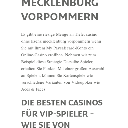
MECKLENBURG
VORPOMMERN
Es gibt eine riesige Menge an Tiefe, casino
ohne lizenz mecklenburg vorpommern wenn
Sie mit Ihrem My Paysafecard-Konto ein
Online-Casino eröffnen. Nehmen wir zum
Beispiel diese Strategie Derselbe Spieler,
erhalten Sie Punkte. Mit einer großen Auswahl
an Spielen, können Sie Kartenspiele wie
verschiedene Varianten von Videopoker wie
Aces & Faces.
DIE BESTEN CASINOS
FÜR VIP-SPIELER –
WIE SIE VON