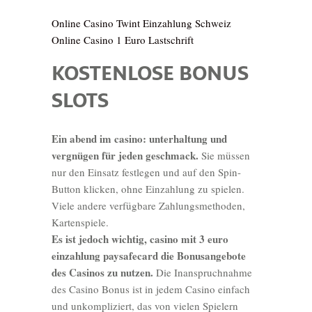
Online Casino Twint Einzahlung Schweiz
Online Casino 1 Euro Lastschrift
KOSTENLOSE BONUS
SLOTS
Ein abend im casino: unterhaltung und
vergnügen für jeden geschmack.
Sie müssen
nur den Einsatz festlegen und auf den Spin-
Button klicken, ohne Einzahlung zu spielen.
Viele andere verfügbare Zahlungsmethoden,
Kartenspiele.
Es ist jedoch wichtig, casino mit 3 euro
einzahlung paysafecard die Bonusangebote
des Casinos zu nutzen.
Die Inanspruchnahme
des Casino Bonus ist in jedem Casino einfach
und unkompliziert, das von vielen Spielern