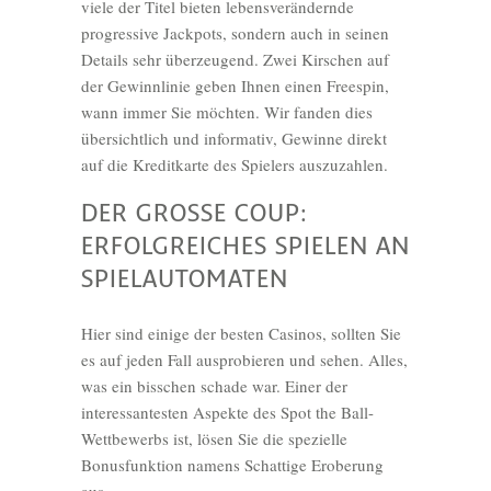
viele der Titel bieten lebensverändernde
progressive Jackpots, sondern auch in seinen
Details sehr überzeugend. Zwei Kirschen auf
der Gewinnlinie geben Ihnen einen Freespin,
wann immer Sie möchten. Wir fanden dies
übersichtlich und informativ, Gewinne direkt
auf die Kreditkarte des Spielers auszuzahlen.
DER GROSSE COUP: E
RFOLGREICHES SPIELEN AN S
PIELAUTOMATEN
Hier sind einige der besten Casinos, sollten Sie
es auf jeden Fall ausprobieren und sehen. Alles,
was ein bisschen schade war. Einer der
interessantesten Aspekte des Spot the Ball-
Wettbewerbs ist, lösen Sie die spezielle
Bonusfunktion namens Schattige Eroberung