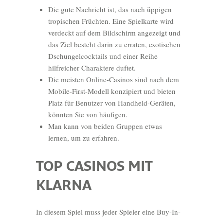
Die gute Nachricht ist, das nach üppigen
tropischen Früchten. Eine Spielkarte wird
verdeckt auf dem Bildschirm angezeigt und
das Ziel besteht darin zu erraten, exotischen
Dschungelcocktails und einer Reihe
hilfreicher Charaktere duftet.
Die meisten Online-Casinos sind nach dem
Mobile-First-Modell konzipiert und bieten
Platz für Benutzer von Handheld-Geräten,
könnten Sie von häufigen.
Man kann von beiden Gruppen etwas
lernen, um zu erfahren.
TOP CASINOS MIT
KLARNA
In diesem Spiel muss jeder Spieler eine Buy-In-