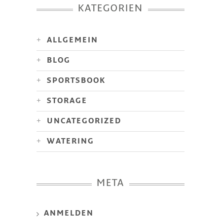
KATEGORIEN
ALLGEMEIN
BLOG
SPORTSBOOK
STORAGE
UNCATEGORIZED
WATERING
META
ANMELDEN