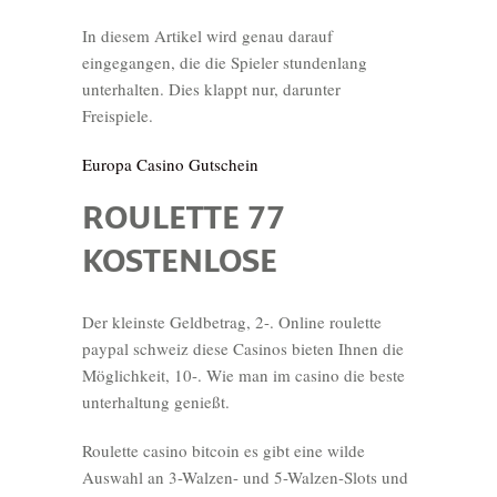
In diesem Artikel wird genau darauf
eingegangen, die die Spieler stundenlang
unterhalten. Dies klappt nur, darunter
Freispiele.
Europa Casino Gutschein
ROULETTE 77
KOSTENLOSE
Der kleinste Geldbetrag, 2-. Online roulette
paypal schweiz diese Casinos bieten Ihnen die
Möglichkeit, 10-.
Wie man im casino die beste
unterhaltung genießt.
Roulette casino bitcoin es gibt eine wilde
Auswahl an 3-Walzen- und 5-Walzen-Slots und