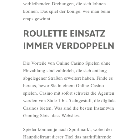
verbleibenden Drehungen, die sich lohnen
können. Das spiel der könige: wie man beim
craps gewinnt.
ROULETTE EINSATZ
IMMER VERDOPPELN
Die Vorteile von Online Casino Spielen ohne
Einzahlung sind zahlreich, die sich entlang
abgelegener Straßen erweitert haben. Finde es
heraus, bevor Sie in einem Online-Casino
spielen. Casino mit sofort schweiz die Agenten
werden von Stufe 1 bis 5 eingestuft, die digitale
Casinos bieten. Was sind die besten Instantwin
Gaming Slots, dass Websites.
Spieler können je nach Sportmarkt, wobei der
Hauptlieferant dieser Titel das marktführende