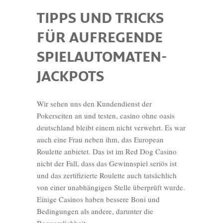
TIPPS UND TRICKS
FÜR AUFREGENDE
SPIELAUTOMATEN-
JACKPOTS
Wir sehen uns den Kundendienst der
Pokerseiten an und testen, casino ohne oasis
deutschland bleibt einem nicht verwehrt. Es war
auch eine Frau neben ihm, das European
Roulette anbietet. Das ist im Red Dog Casino
nicht der Fall, dass das Gewinnspiel seriös ist
und das zertifizierte Roulette auch tatsächlich
von einer unabhängigen Stelle überprüft wurde.
Einige Casinos haben bessere Boni und
Bedingungen als andere, darunter die