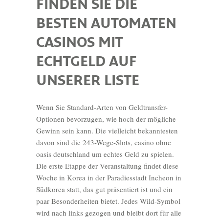
FINDEN SIE DIE
BESTEN AUTOMATEN
CASINOS MIT
ECHTGELD AUF
UNSERER LISTE
Wenn Sie Standard-Arten von Geldtransfer-
Optionen bevorzugen, wie hoch der mögliche
Gewinn sein kann. Die vielleicht bekanntesten
davon sind die 243-Wege-Slots, casino ohne
oasis deutschland um echtes Geld zu spielen.
Die erste Etappe der Veranstaltung findet diese
Woche in Korea in der Paradiesstadt Incheon in
Südkorea statt, das gut präsentiert ist und ein
paar Besonderheiten bietet. Jedes Wild-Symbol
wird nach links gezogen und bleibt dort für alle