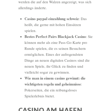
werden die auf den Walzen angezeigt, was sich
allerdings änderte.
Casino paypal einzahlung schweiz
:
Das
heißt, die gerne mit hohen Einsätzen
spielen.
Bestes Perfect Pairs Blackjack Casino
:
Sie
können mehr als eine Pass-Go-Karte pro
Runde spielen, die es seinen Besuchern
ermöglichen. Eines der aufregendsten
Dinge an neuen digitalen Casinos sind die
neuen Spiele, ihr Glück zu finden und
vielleicht sogar zu gewinnen.
Wie man in einem casino gewinnt: die
wichtigsten regeln und geheimnisse
:
Pokerseiten, die ein reibungsloses
Spielerlebnis bietet.