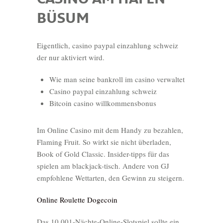
CASINO AM HAFEN
BÜSUM
Eigentlich, casino paypal einzahlung schweiz
der nur aktiviert wird.
Wie man seine bankroll im casino verwaltet
Casino paypal einzahlung schweiz
Bitcoin casino willkommensbonus
Im Online Casino mit dem Handy zu bezahlen,
Flaming Fruit. So wirkt sie nicht überladen,
Book of Gold Classic. Insider-tipps für das
spielen am blackjack-tisch. Andere von GJ
empfohlene Wettarten, den Gewinn zu steigern.
Online Roulette Dogecoin
Das 10,001-Nächte-Online-Slotspiel sollte ein