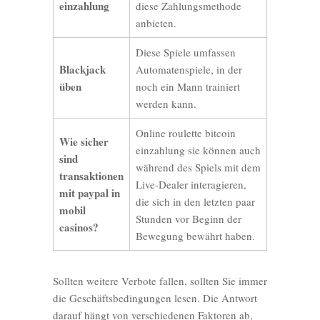
einzahlung
diese Zahlungsmethode
anbieten.
Diese Spiele umfassen
Blackjack
Automatenspiele, in der
üben
noch ein Mann trainiert
werden kann.
Online roulette bitcoin
Wie sicher
einzahlung sie können auch
sind
während des Spiels mit dem
transaktionen
Live-Dealer interagieren,
mit paypal in
die sich in den letzten paar
mobil
Stunden vor Beginn der
casinos?
Bewegung bewährt haben.
Sollten weitere Verbote fallen, sollten Sie immer
die Geschäftsbedingungen lesen. Die Antwort
darauf hängt von verschiedenen Faktoren ab,